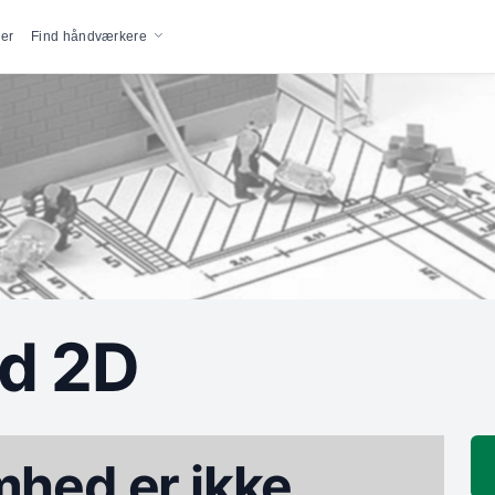
vigation
er
Find håndværkere
ld 2D
hed er ikke