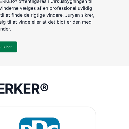
KER® offentligøres i Cirkusbygningen til
Vinderne vælges af en professionel uvildig
til at finde de rigtige vindere. Juryen sikrer,
ig til at vinde eller at det blot er den med
inder.
klik her
VÆRKER®