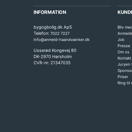
INFORMATION
KUND
bygogbolig.dk ApS
Bliv me
Telefon:
7022 7227
Anmeld
info@anmeld-haandvaerker.dk
Job
Presse
Usserød Kongevej 80
Om os
DK-2970 Hørsholm
Kontakt
CVR-nr: 21347035
Juryen
Sponsor
Priser
Ring til