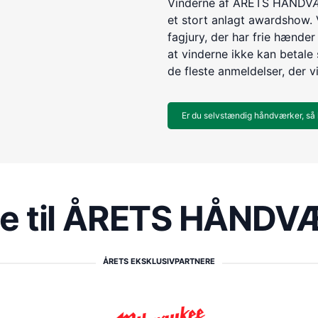
Vinderne af ÅRETS HÅNDVÆR
et stort anlagt awardshow. 
fagjury, der har frie hænder 
at vinderne ikke kan betale s
de fleste anmeldelser, der v
Er du selvstændig håndværker, så 
re til ÅRETS HÅND
ÅRETS EKSKLUSIVPARTNERE