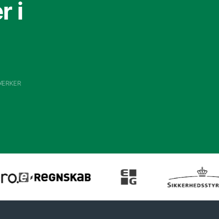
 i
VÆRKER