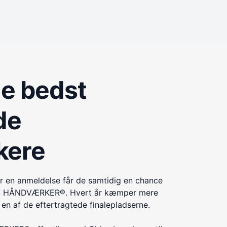
de bedst
de
kere
r en anmeldelse får de samtidig en chance
ÅRETS HÅNDVÆRKER®. Hvert år kæmper mere
n af de eftertragtede finalepladserne.