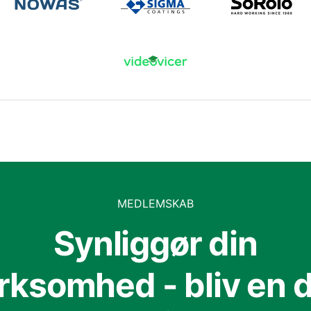
MEDLEMSKAB
Synliggør din
irksomhed - bliv en d