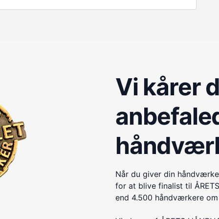
Vi kårer 
anbefale
håndvær
Når du giver din håndværke
for at blive finalist til 
end 4.500 håndværkere om e