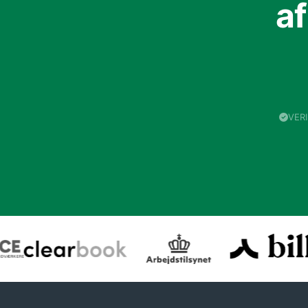
a
VER