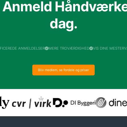
f Anmeld Håndværker
dag.
IFICEREDE ANMELDELSER
MERE TROVÆRDIGHED
VIS DINE MESTER
Bliv medlem, se fordele og priser