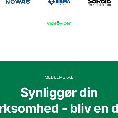
MEDLEMSKAB
Synliggør din
irksomhed - bliv en d