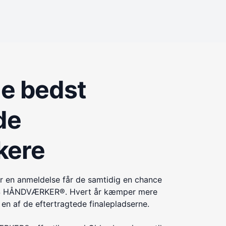
de bedst
de
kere
r en anmeldelse får de samtidig en chance
ÅRETS HÅNDVÆRKER®. Hvert år kæmper mere
n af de eftertragtede finalepladserne.