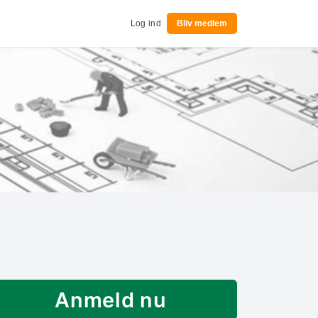
Log ind
Bliv medlem
Anmeld nu