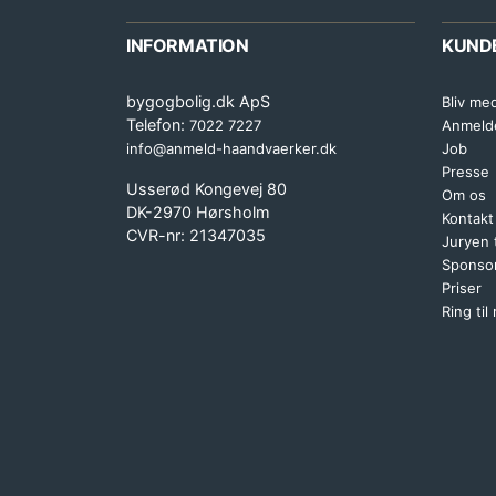
INFORMATION
KUND
bygogbolig.dk ApS
Bliv me
Telefon:
7022 7227
Anmeld
info@anmeld-haandvaerker.dk
Job
Presse
Usserød Kongevej 80
Om os
DK-2970 Hørsholm
Kontakt
CVR-nr: 21347035
Juryen
Sponsor
Priser
Ring til