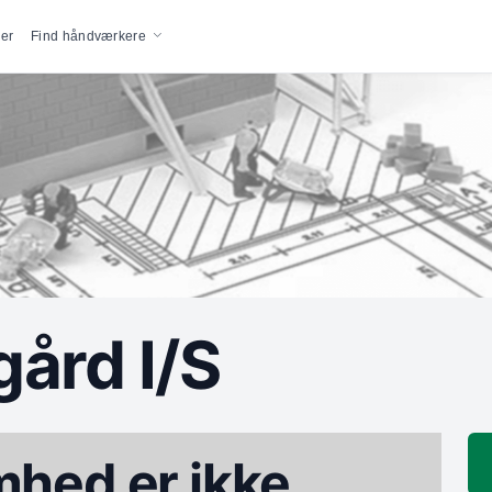
vigation
er
Find håndværkere
ård I/S
hed er ikke