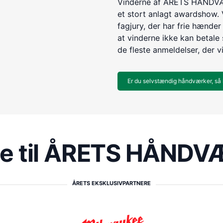
Vinderne af ÅRETS HÅNDVÆR
et stort anlagt awardshow. 
fagjury, der har frie hænder 
at vinderne ikke kan betale s
de fleste anmeldelser, der v
Er du selvstændig håndværker, så 
re til ÅRETS HÅND
ÅRETS EKSKLUSIVPARTNERE