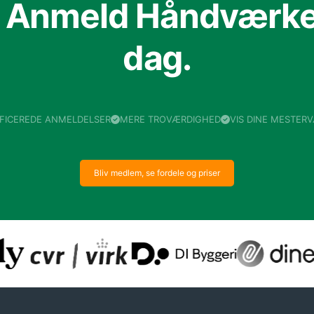
f Anmeld Håndværker
dag.
IFICEREDE ANMELDELSER
MERE TROVÆRDIGHED
VIS DINE MESTER
Bliv medlem, se fordele og priser