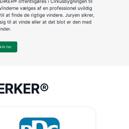
KER® offentligøres i Cirkusbygningen til
Vinderne vælges af en professionel uvildig
til at finde de rigtige vindere. Juryen sikrer,
ig til at vinde eller at det blot er den med
inder.
klik her
VÆRKER®