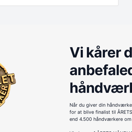
Vi kårer 
anbefale
håndvær
Når du giver din håndværke
for at blive finalist til 
end 4.500 håndværkere om e