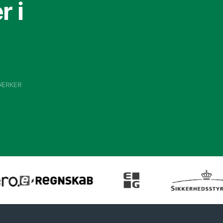
 i
VÆRKER