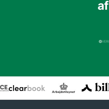
a
VER