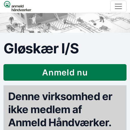
Spring til indhold
Gløskær I/S
Anmeld nu
Denne virksomhed er
ikke medlem af
Anmeld Håndværker.