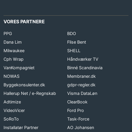
VORES PARTNERE
PPG
BDO
Dana Lim
Flise Bent
Milwaukee
SHELL
Cph Wrap
Håndværker TV
VanKompagniet
Binné Scandinavia
NOWAS
Membraner.dk
Byggekonsulenter.dk
gdpr-regler.dk
Hallerup Net / e-Regnskab
Visma DataLøn
Adtimize
ClearBook
VideoVicer
Ford Pro
SoRoTo
Task-Force
Installatør Partner
AO Johansen