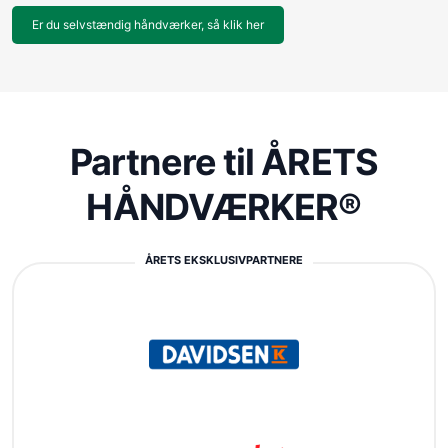
Er du selvstændig håndværker, så klik her
Partnere til ÅRETS
HÅNDVÆRKER®
ÅRETS EKSKLUSIVPARTNERE