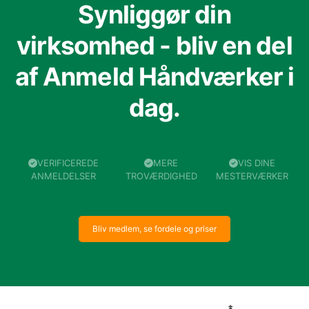
Synliggør din
virksomhed - bliv en del
af Anmeld Håndværker i
dag.
VERIFICEREDE
MERE
VIS DINE
ANMELDELSER
TROVÆRDIGHED
MESTERVÆRKER
Bliv medlem, se fordele og priser