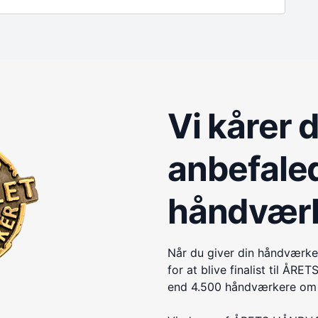
Vi kårer 
anbefale
håndvær
Når du giver din håndværke
for at blive finalist til 
end 4.500 håndværkere om e