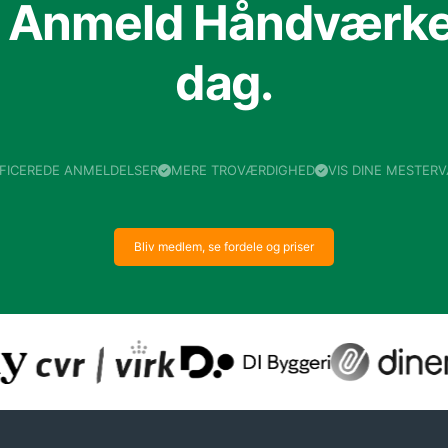
f Anmeld Håndværker
dag.
IFICEREDE ANMELDELSER
MERE TROVÆRDIGHED
VIS DINE MESTER
Bliv medlem, se fordele og priser