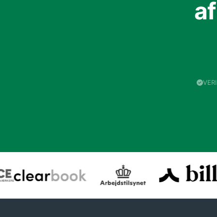
a
VER