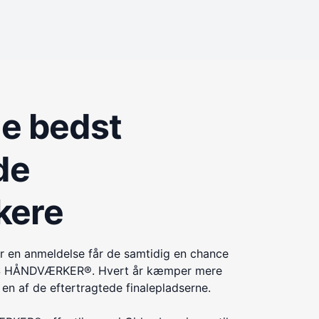
de bedst
de
kere
r en anmeldelse får de samtidig en chance
ÅRETS HÅNDVÆRKER®. Hvert år kæmper mere
n af de eftertragtede finalepladserne.