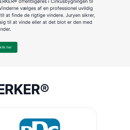
KER® offentligøres i Cirkusbygningen til
Vinderne vælges af en professionel uvildig
til at finde de rigtige vindere. Juryen sikrer,
ig til at vinde eller at det blot er den med
inder.
klik her
VÆRKER®