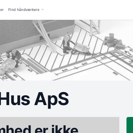
vigation
er
Find håndværkere
Hus ApS
hed er ikke