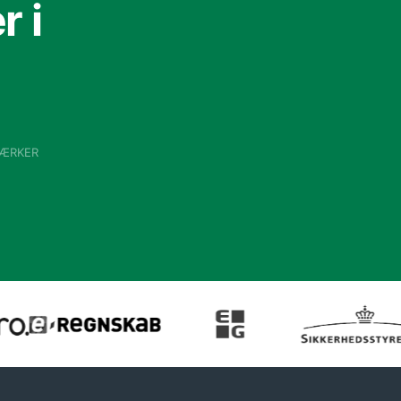
 i
VÆRKER