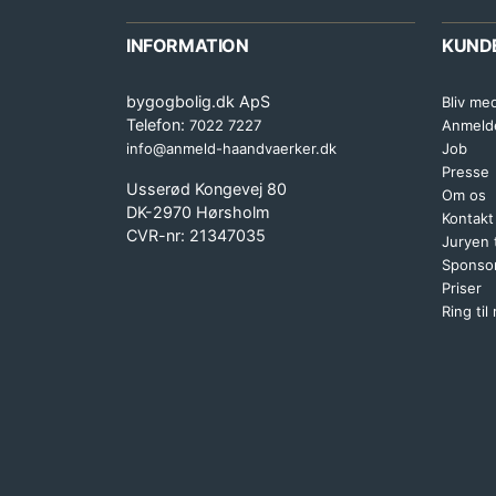
INFORMATION
KUND
bygogbolig.dk ApS
Bliv me
Telefon:
7022 7227
Anmeld
info@anmeld-haandvaerker.dk
Job
Presse
Usserød Kongevej 80
Om os
DK-2970 Hørsholm
Kontakt
CVR-nr: 21347035
Juryen
Sponsor
Priser
Ring til