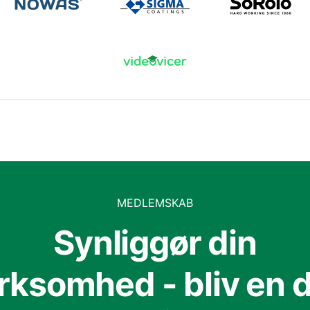
MEDLEMSKAB
Synliggør din
irksomhed - bliv en d