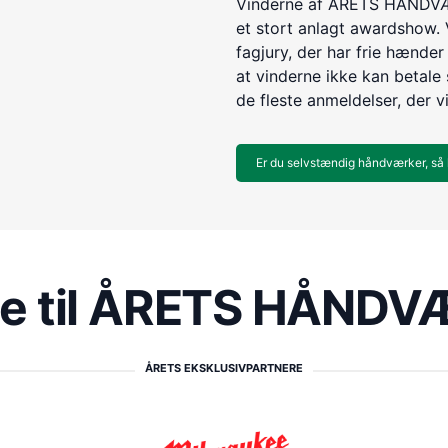
Vinderne af ÅRETS HÅNDVÆR
et stort anlagt awardshow. 
fagjury, der har frie hænder 
at vinderne ikke kan betale s
de fleste anmeldelser, der v
Er du selvstændig håndværker, så 
re til ÅRETS HÅND
ÅRETS EKSKLUSIVPARTNERE