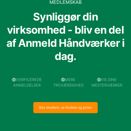
MEDLEMSKAB
Synliggør din
virksomhed - bliv en del
af Anmeld Håndværker i
dag.
VERIFICEREDE
MERE
VIS DINE
ANMELDELSER
TROVÆRDIGHED
MESTERVÆRKER
Bliv medlem, se fordele og priser