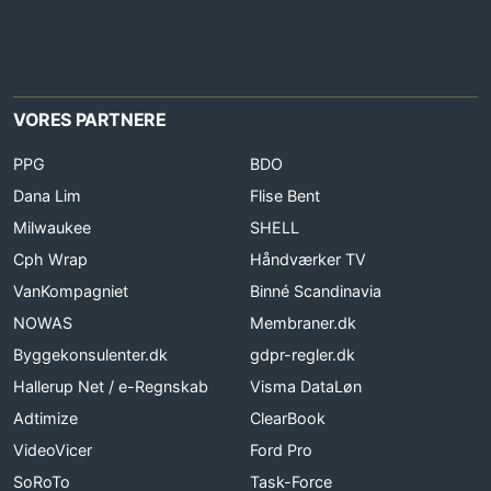
VORES PARTNERE
PPG
BDO
Dana Lim
Flise Bent
Milwaukee
SHELL
Cph Wrap
Håndværker TV
VanKompagniet
Binné Scandinavia
NOWAS
Membraner.dk
Byggekonsulenter.dk
gdpr-regler.dk
Hallerup Net / e-Regnskab
Visma DataLøn
Adtimize
ClearBook
VideoVicer
Ford Pro
SoRoTo
Task-Force