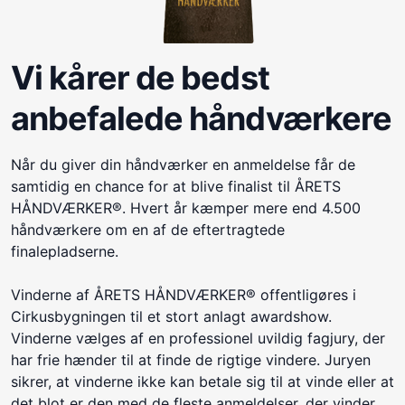
Vi kårer de bedst
anbefalede håndværkere
Når du giver din håndværker en anmeldelse får de
samtidig en chance for at blive finalist til ÅRETS
HÅNDVÆRKER®. Hvert år kæmper mere end 4.500
håndværkere om en af de eftertragtede
finalepladserne.
Vinderne af ÅRETS HÅNDVÆRKER® offentligøres i
Cirkusbygningen til et stort anlagt awardshow.
Vinderne vælges af en professionel uvildig fagjury, der
har frie hænder til at finde de rigtige vindere. Juryen
sikrer, at vinderne ikke kan betale sig til at vinde eller at
det blot er den med de fleste anmeldelser, der vinder.