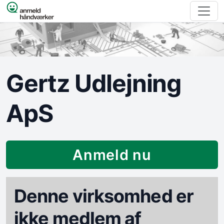
Spring til indhold
Gertz Udlejning
ApS
Anmeld nu
Denne virksomhed er
ikke medlem af