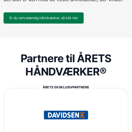
Er du selvstændig håndværker, så klik her
Partnere til ÅRETS
HÅNDVÆRKER®
ÅRETS EKSKLUSIVPARTNERE