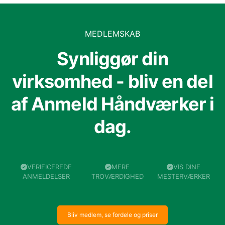
MEDLEMSKAB
Synliggør din
virksomhed - bliv en del
af Anmeld Håndværker i
dag.
VERIFICEREDE
MERE
VIS DINE
ANMELDELSER
TROVÆRDIGHED
MESTERVÆRKER
Bliv medlem, se fordele og priser