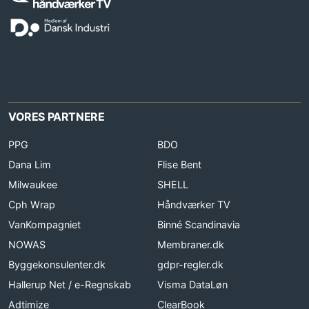
VORES PARTNERE
PPG
BDO
Dana Lim
Flise Bent
Milwaukee
SHELL
Cph Wrap
Håndværker TV
VanKompagniet
Binné Scandinavia
NOWAS
Membraner.dk
Byggekonsulenter.dk
gdpr-regler.dk
Hallerup Net / e-Regnskab
Visma DataLøn
Adtimize
ClearBook