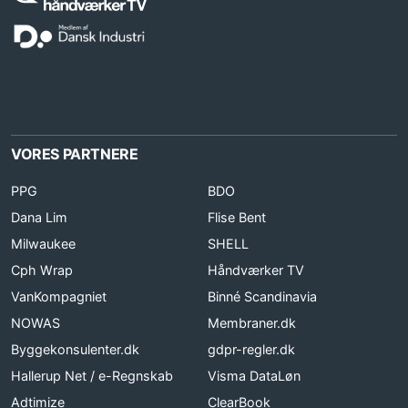
VORES PARTNERE
PPG
BDO
Dana Lim
Flise Bent
Milwaukee
SHELL
Cph Wrap
Håndværker TV
VanKompagniet
Binné Scandinavia
NOWAS
Membraner.dk
Byggekonsulenter.dk
gdpr-regler.dk
Hallerup Net / e-Regnskab
Visma DataLøn
Adtimize
ClearBook