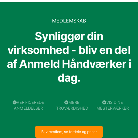
MEDLEMSKAB
Synliggør din
virksomhed - bliv en del
af Anmeld Håndværker i
dag.
VERIFICEREDE
MERE
VIS DINE
ANMELDELSER
TROVÆRDIGHED
MESTERVÆRKER
Bliv medlem, se fordele og priser