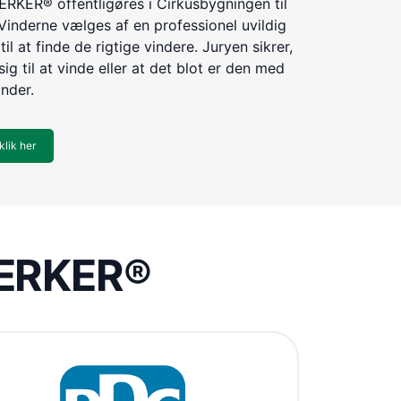
KER® offentligøres i Cirkusbygningen til
Vinderne vælges af en professionel uvildig
til at finde de rigtige vindere. Juryen sikrer,
ig til at vinde eller at det blot er den med
inder.
klik her
VÆRKER®