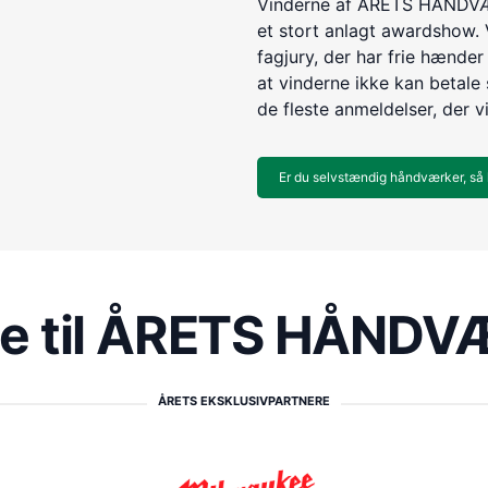
Vinderne af ÅRETS HÅNDVÆR
et stort anlagt awardshow. 
fagjury, der har frie hænder 
at vinderne ikke kan betale s
de fleste anmeldelser, der v
Er du selvstændig håndværker, så 
re til ÅRETS HÅND
ÅRETS EKSKLUSIVPARTNERE