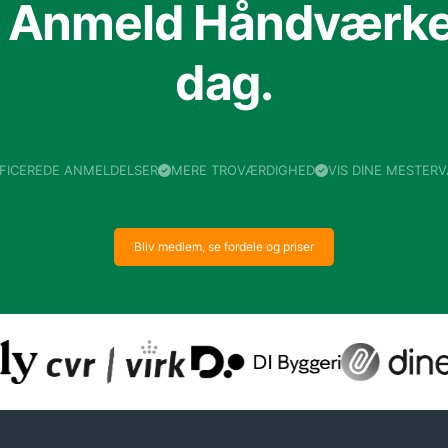
f Anmeld Håndværker
dag.
IFICEREDE ANMELDELSER
MERE TROVÆRDIGHED
VIS DINE MESTER
Bliv medlem, se fordele og priser