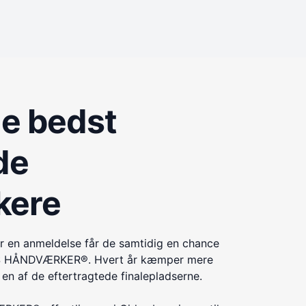
de bedst
de
kere
r en anmeldelse får de samtidig en chance
ÅRETS HÅNDVÆRKER®. Hvert år kæmper mere
n af de eftertragtede finalepladserne.