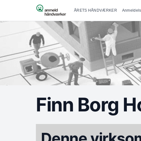
Primær na
Spring til indhold
ÅRETS HÅNDVÆRKER
Anmeldels
Finn Borg H
Denne virksom