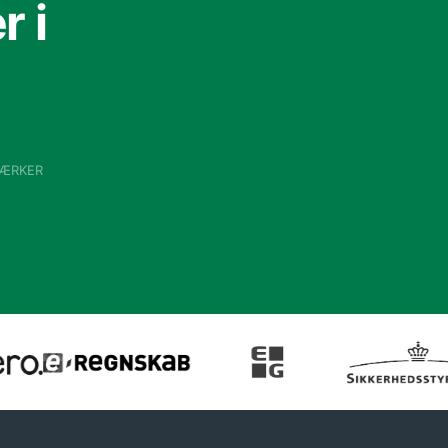
 i
VÆRKER