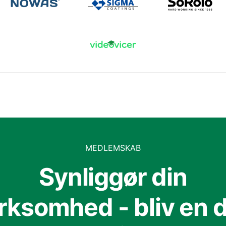
MEDLEMSKAB
Synliggør din
irksomhed - bliv en d