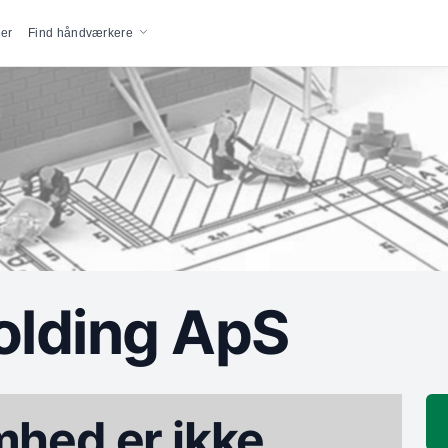
vigation
er
Find håndværkere
olding ApS
hed er ikke