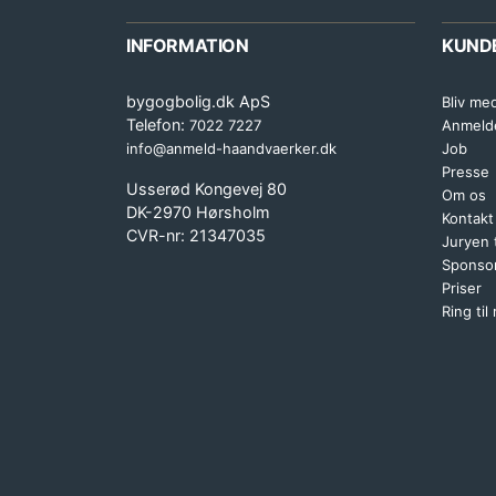
INFORMATION
KUND
bygogbolig.dk ApS
Bliv me
Telefon:
7022 7227
Anmeld
info@anmeld-haandvaerker.dk
Job
Presse
Usserød Kongevej 80
Om os
DK-2970 Hørsholm
Kontakt
CVR-nr: 21347035
Juryen
Sponsor
Priser
Ring til