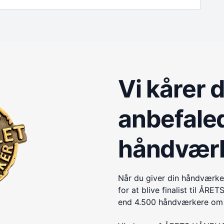
Vi kårer 
anbefale
håndvær
Når du giver din håndværke
for at blive finalist til 
end 4.500 håndværkere om e