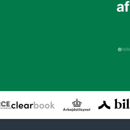
a
VER