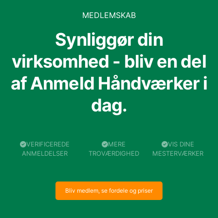
MEDLEMSKAB
Synliggør din
virksomhed - bliv en del
af Anmeld Håndværker i
dag.
VERIFICEREDE
MERE
VIS DINE
ANMELDELSER
TROVÆRDIGHED
MESTERVÆRKER
Bliv medlem, se fordele og priser