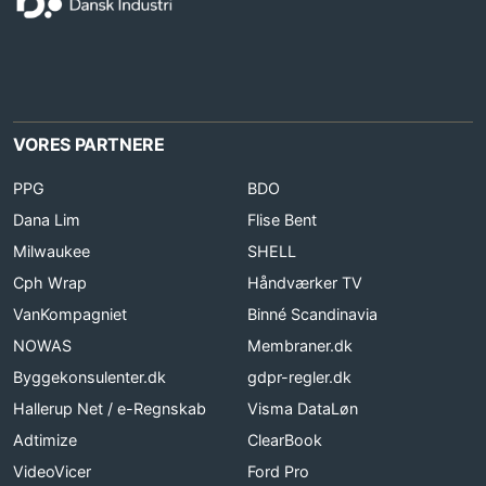
VORES PARTNERE
PPG
BDO
Dana Lim
Flise Bent
Milwaukee
SHELL
Cph Wrap
Håndværker TV
VanKompagniet
Binné Scandinavia
NOWAS
Membraner.dk
Byggekonsulenter.dk
gdpr-regler.dk
Hallerup Net / e-Regnskab
Visma DataLøn
Adtimize
ClearBook
VideoVicer
Ford Pro