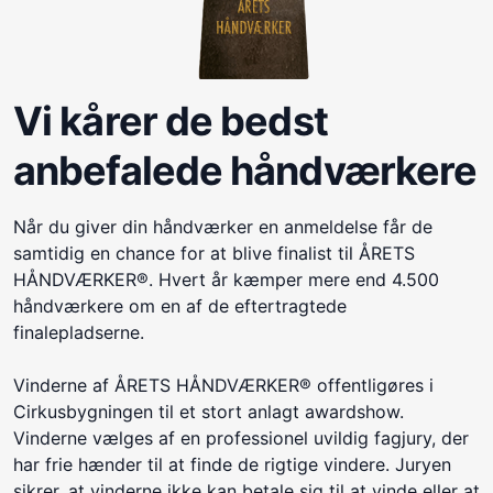
Vi kårer de bedst
anbefalede håndværkere
Når du giver din håndværker en anmeldelse får de
samtidig en chance for at blive finalist til ÅRETS
HÅNDVÆRKER®. Hvert år kæmper mere end 4.500
håndværkere om en af de eftertragtede
finalepladserne.
Vinderne af ÅRETS HÅNDVÆRKER® offentligøres i
Cirkusbygningen til et stort anlagt awardshow.
Vinderne vælges af en professionel uvildig fagjury, der
har frie hænder til at finde de rigtige vindere. Juryen
sikrer, at vinderne ikke kan betale sig til at vinde eller at