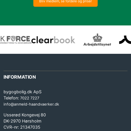
Bliv medlem, se fordele og priser
INFORMATION
bygogbolig.dk ApS
Telefon:
7022 7227
info@anmeld-haandvaerker.dk
Usserød Kongevej 80
DK-2970 Hørsholm
CVR-nr: 21347035