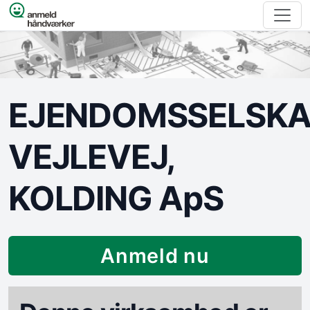
Spring til indhold
EJENDOMSSELSKA
VEJLEVEJ,
KOLDING ApS
Anmeld nu