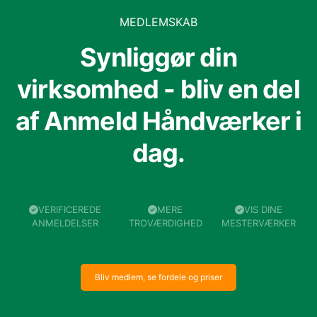
MEDLEMSKAB
Synliggør din
virksomhed - bliv en del
af Anmeld Håndværker i
dag.
VERIFICEREDE
MERE
VIS DINE
ANMELDELSER
TROVÆRDIGHED
MESTERVÆRKER
Bliv medlem, se fordele og priser