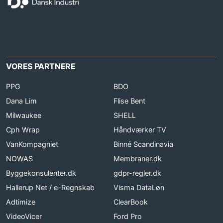
VORES PARTNERE
PPG
BDO
Dana Lim
Flise Bent
Milwaukee
SHELL
Cph Wrap
Håndværker TV
VanKompagniet
Binné Scandinavia
NOWAS
Membraner.dk
Byggekonsulenter.dk
gdpr-regler.dk
Hallerup Net / e-Regnskab
Visma DataLøn
Adtimize
ClearBook
VideoVicer
Ford Pro