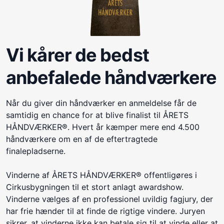
Vi kårer de bedst
anbefalede håndværkere
Når du giver din håndværker en anmeldelse får de
samtidig en chance for at blive finalist til ÅRETS
HÅNDVÆRKER®. Hvert år kæmper mere end 4.500
håndværkere om en af de eftertragtede
finalepladserne.
Vinderne af ÅRETS HÅNDVÆRKER® offentligøres i
Cirkusbygningen til et stort anlagt awardshow.
Vinderne vælges af en professionel uvildig fagjury, der
har frie hænder til at finde de rigtige vindere. Juryen
sikrer, at vinderne ikke kan betale sig til at vinde eller at