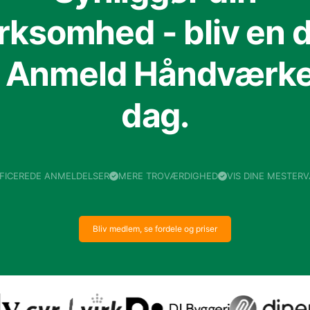
irksomhed - bliv en d
f Anmeld Håndværker
dag.
IFICEREDE ANMELDELSER
MERE TROVÆRDIGHED
VIS DINE MESTER
Bliv medlem, se fordele og priser