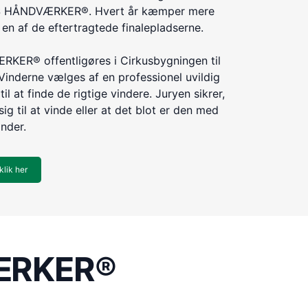
ÅRETS HÅNDVÆRKER®. Hvert år kæmper mere
n af de eftertragtede finalepladserne.
KER® offentligøres i Cirkusbygningen til
Vinderne vælges af en professionel uvildig
til at finde de rigtige vindere. Juryen sikrer,
ig til at vinde eller at det blot er den med
inder.
klik her
VÆRKER®