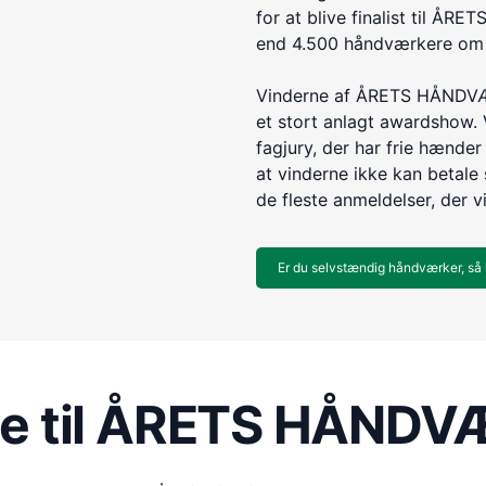
for at blive finalist til 
end 4.500 håndværkere om e
Vinderne af ÅRETS HÅNDVÆR
et stort anlagt awardshow. 
fagjury, der har frie hænder 
at vinderne ikke kan betale s
de fleste anmeldelser, der v
Er du selvstændig håndværker, så 
re til ÅRETS HÅND