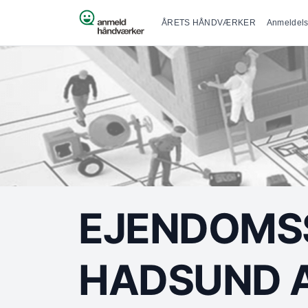
Primær na
Spring til indhold
ÅRETS HÅNDVÆRKER
Anmeldels
EJENDOMSS
HADSUND 