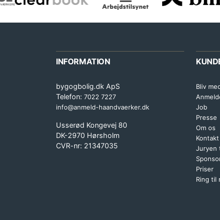
INFORMATION
KUND
bygogbolig.dk ApS
Bliv me
Telefon:
7022 7227
Anmeld
info@anmeld-haandvaerker.dk
Job
Presse
Usserød Kongevej 80
Om os
DK-2970 Hørsholm
Kontakt
CVR-nr: 21347035
Juryen
Sponsor
Priser
Ring til