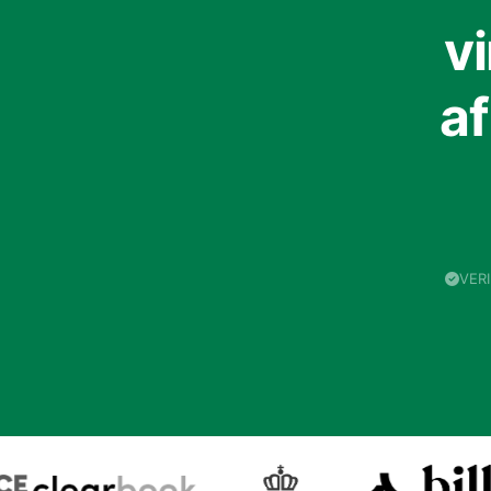
v
a
VER