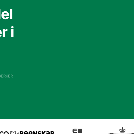
el
 i
VÆRKER