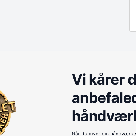
Vi kårer 
anbefale
håndvær
Når du giver din håndværke