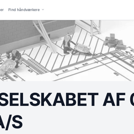
vigation
er
Find håndværkere
ELSKABET AF 0
A/S