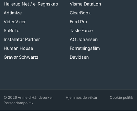
Hallerup Net / e-Regnskab
Visma DataLøn
Adtimize
ClearBook
VideoVicer
Ford Pro
SoRoTo
Task-Force
Installatør Partner
AO Johansen
Human House
Forretningsfilm
Gravør Schwartz
Davidsen
© 2026 Anmeld Håndværker
Hjemmeside vilkår
Cookie politik
Persondatapolitik