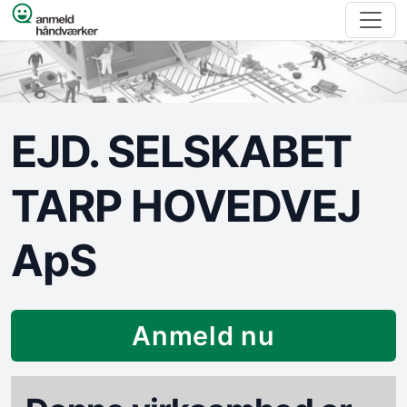
Spring til indhold
EJD. SELSKABET
TARP HOVEDVEJ
ApS
Anmeld nu