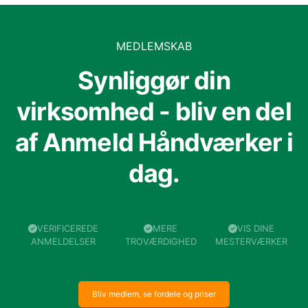
MEDLEMSKAB
Synliggør din
virksomhed - bliv en del
af Anmeld Håndværker i
dag.
VERIFICEREDE
MERE
VIS DINE
ANMELDELSER
TROVÆRDIGHED
MESTERVÆRKER
Bliv medlem, se fordele og priser