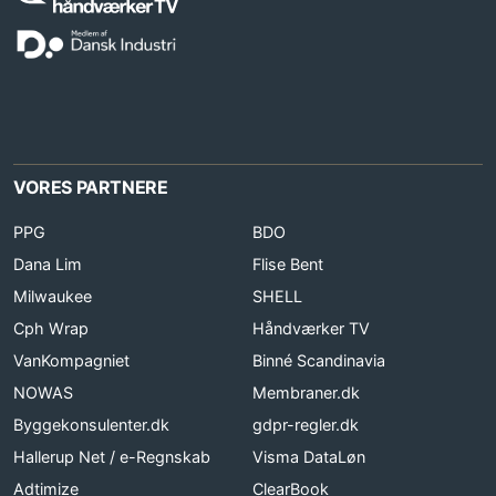
VORES PARTNERE
PPG
BDO
Dana Lim
Flise Bent
Milwaukee
SHELL
Cph Wrap
Håndværker TV
VanKompagniet
Binné Scandinavia
NOWAS
Membraner.dk
Byggekonsulenter.dk
gdpr-regler.dk
Hallerup Net / e-Regnskab
Visma DataLøn
Adtimize
ClearBook