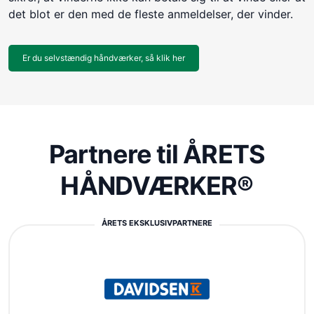
det blot er den med de fleste anmeldelser, der vinder.
Er du selvstændig håndværker, så klik her
Partnere til ÅRETS
HÅNDVÆRKER®
ÅRETS EKSKLUSIVPARTNERE