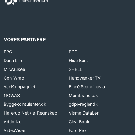
VORES PARTNERE
PPG
BDO
Dana Lim
Flise Bent
Milwaukee
SHELL
Cph Wrap
Håndværker TV
VanKompagniet
Binné Scandinavia
NOWAS
Membraner.dk
Byggekonsulenter.dk
gdpr-regler.dk
Hallerup Net / e-Regnskab
Visma DataLøn
Adtimize
ClearBook
VideoVicer
Ford Pro