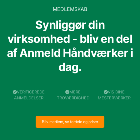
MEDLEMSKAB
Synliggør din
virksomhed - bliv en del
af Anmeld Håndværker i
dag.
VERIFICEREDE
MERE
VIS DINE
ANMELDELSER
TROVÆRDIGHED
MESTERVÆRKER
Bliv medlem, se fordele og priser