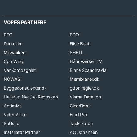
VORES PARTNERE
PPG
BDO
Dana Lim
Flise Bent
Milwaukee
SHELL
Cph Wrap
Håndværker TV
VanKompagniet
Binné Scandinavia
NOWAS
Membraner.dk
Byggekonsulenter.dk
gdpr-regler.dk
Hallerup Net / e-Regnskab
Visma DataLøn
Adtimize
ClearBook
VideoVicer
Ford Pro
SoRoTo
Task-Force
Installatør Partner
AO Johansen