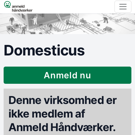
Spring til indhold
Domesticus
Anmeld nu
Denne virksomhed er
ikke medlem af
Anmeld Håndværker.