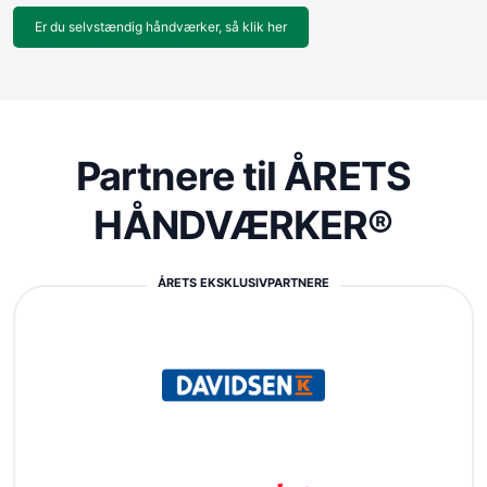
Er du selvstændig håndværker, så klik her
Partnere til ÅRETS
HÅNDVÆRKER®
ÅRETS EKSKLUSIVPARTNERE