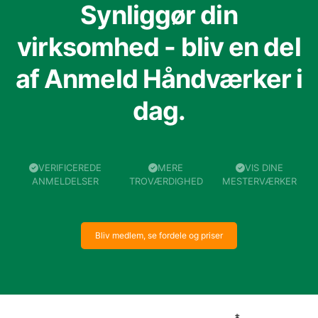
Synliggør din
virksomhed - bliv en del
af Anmeld Håndværker i
dag.
VERIFICEREDE
MERE
VIS DINE
ANMELDELSER
TROVÆRDIGHED
MESTERVÆRKER
Bliv medlem, se fordele og priser