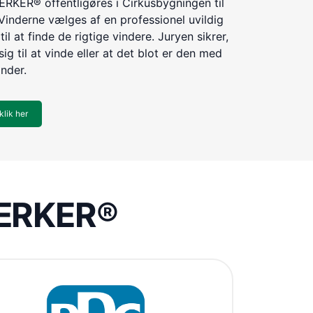
KER® offentligøres i Cirkusbygningen til
Vinderne vælges af en professionel uvildig
til at finde de rigtige vindere. Juryen sikrer,
ig til at vinde eller at det blot er den med
inder.
klik her
VÆRKER®