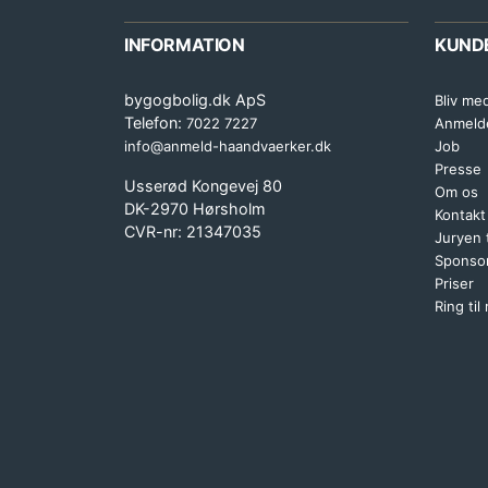
INFORMATION
KUND
bygogbolig.dk ApS
Bliv me
Telefon:
7022 7227
Anmeld
info@anmeld-haandvaerker.dk
Job
Presse
Usserød Kongevej 80
Om os
DK-2970 Hørsholm
Kontakt
CVR-nr: 21347035
Juryen
Sponsor
Priser
Ring til