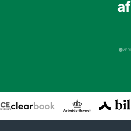
a
VER