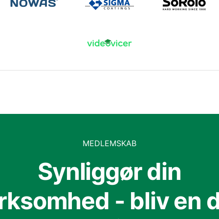
MEDLEMSKAB
Synliggør din
irksomhed - bliv en d