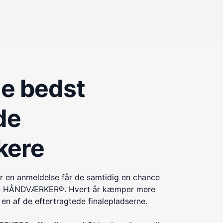
de bedst
de
kere
r en anmeldelse får de samtidig en chance
ÅRETS HÅNDVÆRKER®. Hvert år kæmper mere
n af de eftertragtede finalepladserne.