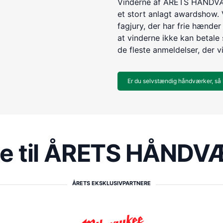
Vinderne af ÅRETS HÅNDVÆR
et stort anlagt awardshow. 
fagjury, der har frie hænder 
at vinderne ikke kan betale s
de fleste anmeldelser, der v
Er du selvstændig håndværker, så 
re til ÅRETS HÅND
ÅRETS EKSKLUSIVPARTNERE