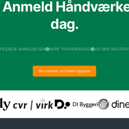
f Anmeld Håndværker
dag.
IFICEREDE ANMELDELSER
MERE TROVÆRDIGHED
VIS DINE MESTER
Bliv medlem, se fordele og priser