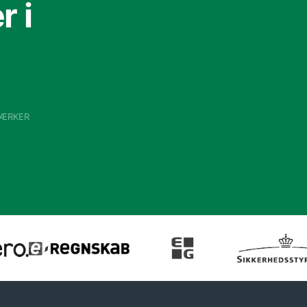
 i
VÆRKER