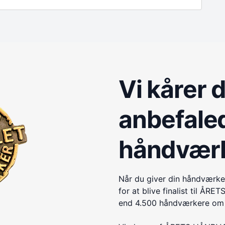
Vi kårer 
anbefale
håndvær
Når du giver din håndværke
for at blive finalist til 
end 4.500 håndværkere om e