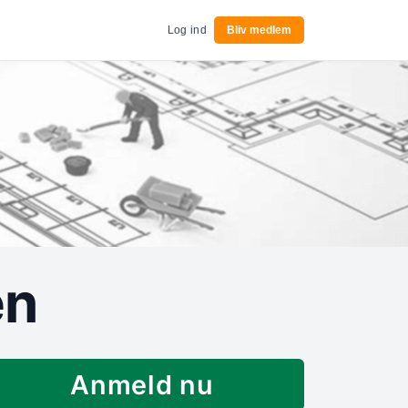
Log ind
Bliv medlem
en
Anmeld nu