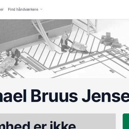
vigation
er
Find håndværkere
hael Bruus Jens
hed er ikke