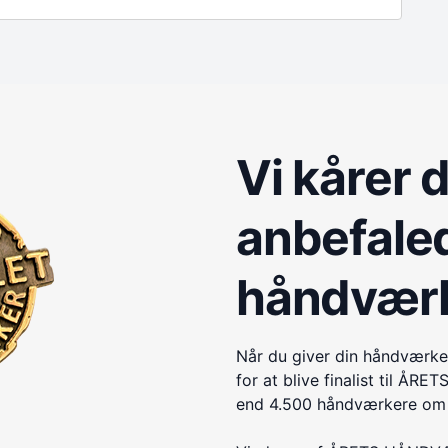
Vi kårer 
anbefale
håndvær
Når du giver din håndværke
for at blive finalist til 
end 4.500 håndværkere om e