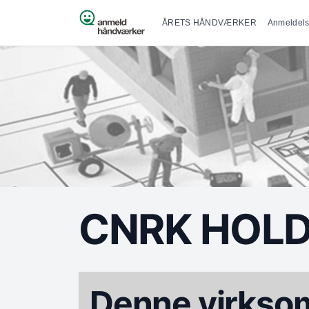
Primær na
Spring til indhold
ÅRETS HÅNDVÆRKER
Anmeldels
CNRK HOLD
Denne virksom