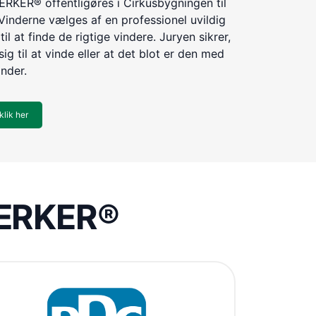
KER® offentligøres i Cirkusbygningen til
Vinderne vælges af en professionel uvildig
til at finde de rigtige vindere. Juryen sikrer,
ig til at vinde eller at det blot er den med
inder.
klik her
VÆRKER®