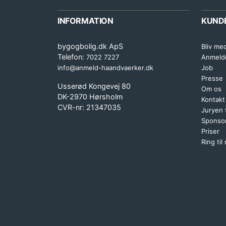
INFORMATION
KUND
bygogbolig.dk ApS
Bliv me
Telefon:
7022 7227
Anmeld
info@anmeld-haandvaerker.dk
Job
Presse
Usserød Kongevej 80
Om os
DK-2970 Hørsholm
Kontakt
CVR-nr: 21347035
Juryen
Sponsor
Priser
Ring til