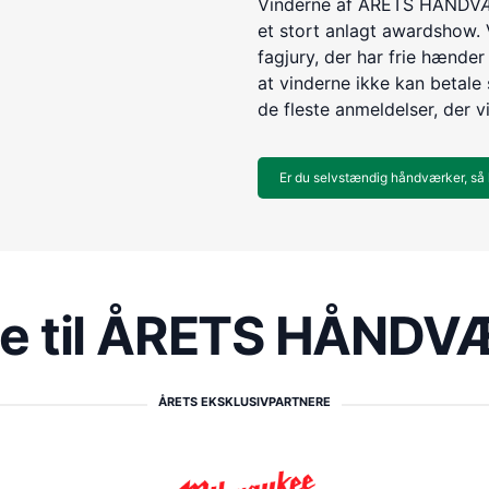
Vinderne af ÅRETS HÅNDVÆR
et stort anlagt awardshow. 
fagjury, der har frie hænder 
at vinderne ikke kan betale s
de fleste anmeldelser, der v
Er du selvstændig håndværker, så 
re til ÅRETS HÅND
ÅRETS EKSKLUSIVPARTNERE