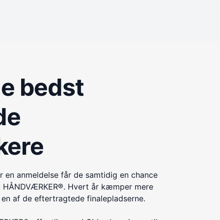
de bedst
de
kere
r en anmeldelse får de samtidig en chance
ÅRETS HÅNDVÆRKER®. Hvert år kæmper mere
n af de eftertragtede finalepladserne.