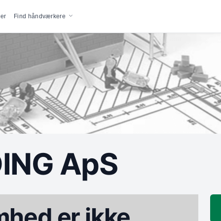
vigation
er
Find håndværkere
ING ApS
hed er ikke