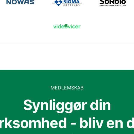
MEDLEMSKAB
Synliggør din
irksomhed - bliv en d