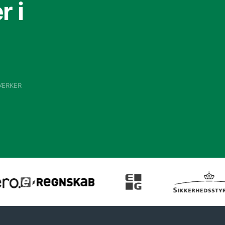
 i
VÆRKER