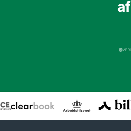
a
VER