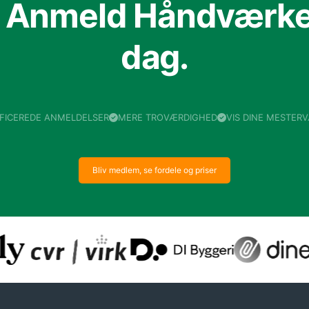
f Anmeld Håndværker
dag.
IFICEREDE ANMELDELSER
MERE TROVÆRDIGHED
VIS DINE MESTER
Bliv medlem, se fordele og priser