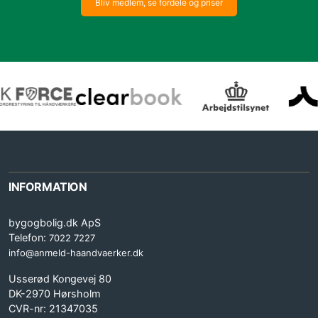
Bliv medlem, se fordele og priser
INFORMATION
bygogbolig.dk ApS
Telefon:
7022 7227
info@anmeld-haandvaerker.dk
Usserød Kongevej 80
DK-2970 Hørsholm
CVR-nr: 21347035