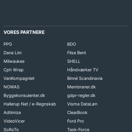
VORES PARTNERE
PPG
BDO
Dana Lim
Flise Bent
Milwaukee
SHELL
Cph Wrap
Håndværker TV
VanKompagniet
Binné Scandinavia
NOWAS
Membraner.dk
Byggekonsulenter.dk
gdpr-regler.dk
Hallerup Net / e-Regnskab
Visma DataLøn
Adtimize
ClearBook
VideoVicer
Ford Pro
SoRoTo
Task-Force