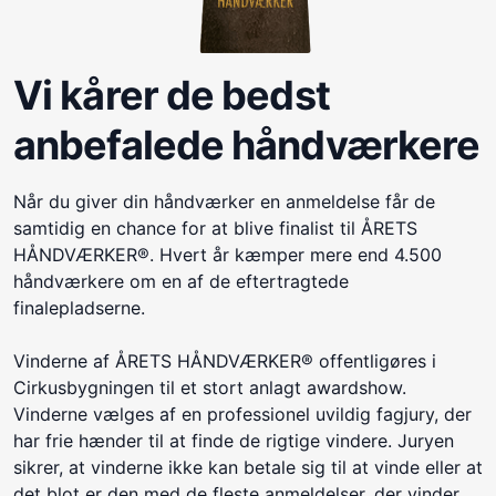
Vi kårer de bedst
anbefalede håndværkere
Når du giver din håndværker en anmeldelse får de
samtidig en chance for at blive finalist til ÅRETS
HÅNDVÆRKER®. Hvert år kæmper mere end 4.500
håndværkere om en af de eftertragtede
finalepladserne.
Vinderne af ÅRETS HÅNDVÆRKER® offentligøres i
Cirkusbygningen til et stort anlagt awardshow.
Vinderne vælges af en professionel uvildig fagjury, der
har frie hænder til at finde de rigtige vindere. Juryen
sikrer, at vinderne ikke kan betale sig til at vinde eller at
det blot er den med de fleste anmeldelser, der vinder.