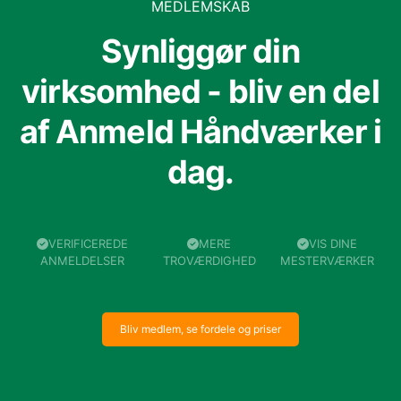
MEDLEMSKAB
Synliggør din
virksomhed - bliv en del
af Anmeld Håndværker i
dag.
VERIFICEREDE
MERE
VIS DINE
ANMELDELSER
TROVÆRDIGHED
MESTERVÆRKER
Bliv medlem, se fordele og priser