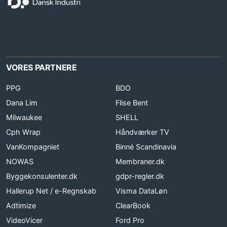
VORES PARTNERE
PPG
BDO
Dana Lim
Flise Bent
Milwaukee
SHELL
Cph Wrap
Håndværker TV
VanKompagniet
Binné Scandinavia
NOWAS
Membraner.dk
Byggekonsulenter.dk
gdpr-regler.dk
Hallerup Net / e-Regnskab
Visma DataLøn
Adtimize
ClearBook
VideoVicer
Ford Pro