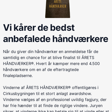
Vi kårer de bedst
anbefalede håndværkere
Når du giver din håndværker en anmeldelse får de
samtidig en chance for at blive finalist til ÅRETS
HÅNDVÆRKER®. Hvert år kæmper mere end 4.500
håndværkere om en af de eftertragtede
finalepladserne.
Vinderne af ÅRETS HÅNDVÆRKER® offentligøres i
Cirkusbygningen til et stort anlagt awardshow.
Vinderne vælges af en professionel uvildig fagjury, der
har frie hænder til at finde de rigtige vindere. Juryen
sikrer, at vinderne ikke kan betale sig til at vinde eller at