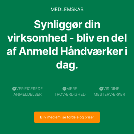
MEDLEMSKAB
Synliggør din
virksomhed - bliv en del
af Anmeld Håndværker i
dag.
VERIFICEREDE
MERE
VIS DINE
ANMELDELSER
TROVÆRDIGHED
MESTERVÆRKER
Bliv medlem, se fordele og priser