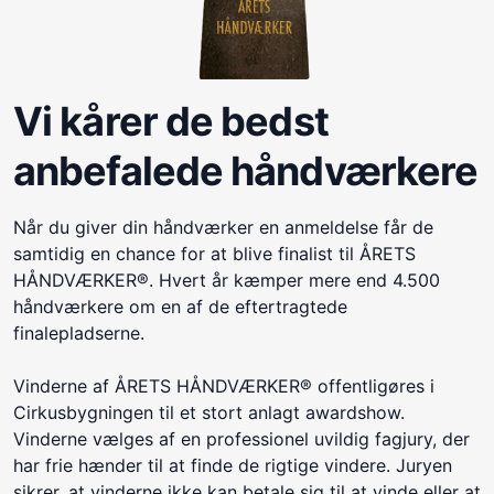
Vi kårer de bedst
anbefalede håndværkere
Når du giver din håndværker en anmeldelse får de
samtidig en chance for at blive finalist til ÅRETS
HÅNDVÆRKER®. Hvert år kæmper mere end 4.500
håndværkere om en af de eftertragtede
finalepladserne.
Vinderne af ÅRETS HÅNDVÆRKER® offentligøres i
Cirkusbygningen til et stort anlagt awardshow.
Vinderne vælges af en professionel uvildig fagjury, der
har frie hænder til at finde de rigtige vindere. Juryen
sikrer, at vinderne ikke kan betale sig til at vinde eller at