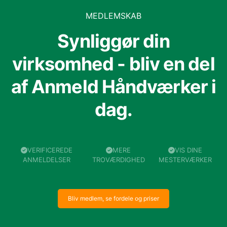
MEDLEMSKAB
Synliggør din
virksomhed - bliv en del
af Anmeld Håndværker i
dag.
VERIFICEREDE
MERE
VIS DINE
ANMELDELSER
TROVÆRDIGHED
MESTERVÆRKER
Bliv medlem, se fordele og priser