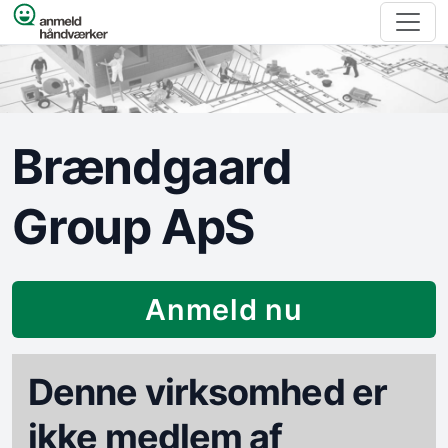
Spring til indhold
Brændgaard
Group ApS
Anmeld nu
Denne virksomhed er
ikke medlem af