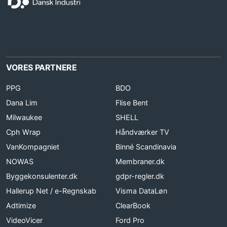
VORES PARTNERE
PPG
BDO
Dana Lim
Flise Bent
Milwaukee
SHELL
Cph Wrap
Håndværker TV
VanKompagniet
Binné Scandinavia
NOWAS
Membraner.dk
Byggekonsulenter.dk
gdpr-regler.dk
Hallerup Net / e-Regnskab
Visma DataLøn
Adtimize
ClearBook
VideoVicer
Ford Pro