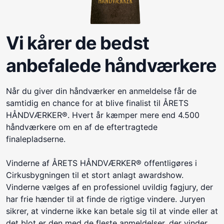
Vi kårer de bedst
anbefalede håndværkere
Når du giver din håndværker en anmeldelse får de
samtidig en chance for at blive finalist til ÅRETS
HÅNDVÆRKER®. Hvert år kæmper mere end 4.500
håndværkere om en af de eftertragtede
finalepladserne.
Vinderne af ÅRETS HÅNDVÆRKER® offentligøres i
Cirkusbygningen til et stort anlagt awardshow.
Vinderne vælges af en professionel uvildig fagjury, der
har frie hænder til at finde de rigtige vindere. Juryen
sikrer, at vinderne ikke kan betale sig til at vinde eller at
det blot er den med de fleste anmeldelser, der vinder.