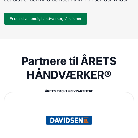
Er du selvstændig håndværker, så klik her
Partnere til ÅRETS
HÅNDVÆRKER®
ÅRETS EKSKLUSIVPARTNERE