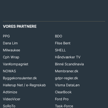
VORES PARTNERE
PPG
BDO
Dana Lim
Flise Bent
Milwaukee
SHELL
Cph Wrap
Håndværker TV
VanKompagniet
Binné Scandinavia
NOWAS
Membraner.dk
Byggekonsulenter.dk
gdpr-regler.dk
Hallerup Net / e-Regnskab
Visma DataLøn
Adtimize
ClearBook
VideoVicer
Ford Pro
SoRoTo
Task-Force