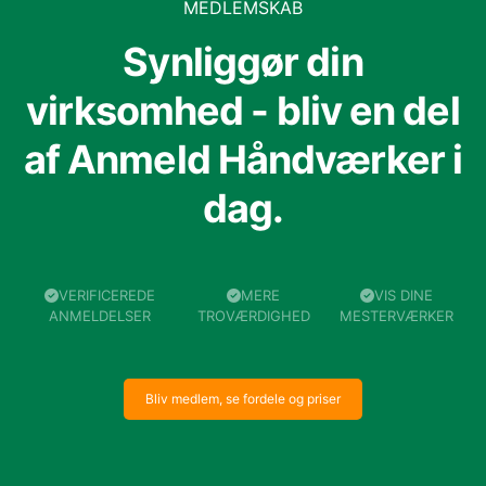
MEDLEMSKAB
Synliggør din
virksomhed - bliv en del
af Anmeld Håndværker i
dag.
VERIFICEREDE
MERE
VIS DINE
ANMELDELSER
TROVÆRDIGHED
MESTERVÆRKER
Bliv medlem, se fordele og priser