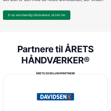
Er du selvstændig håndværker, så klik her
Partnere til ÅRETS
HÅNDVÆRKER®
ÅRETS EKSKLUSIVPARTNERE