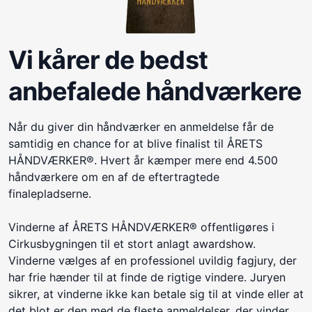
Vi kårer de bedst
anbefalede håndværkere
Når du giver din håndværker en anmeldelse får de
samtidig en chance for at blive finalist til ÅRETS
HÅNDVÆRKER®. Hvert år kæmper mere end 4.500
håndværkere om en af de eftertragtede
finalepladserne.
Vinderne af ÅRETS HÅNDVÆRKER® offentligøres i
Cirkusbygningen til et stort anlagt awardshow.
Vinderne vælges af en professionel uvildig fagjury, der
har frie hænder til at finde de rigtige vindere. Juryen
sikrer, at vinderne ikke kan betale sig til at vinde eller at
det blot er den med de fleste anmeldelser, der vinder.