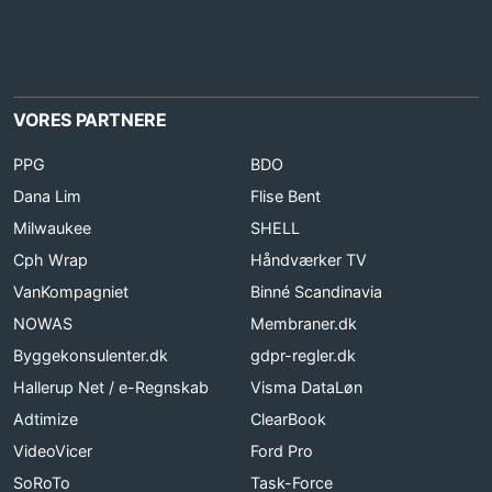
VORES PARTNERE
PPG
BDO
Dana Lim
Flise Bent
Milwaukee
SHELL
Cph Wrap
Håndværker TV
VanKompagniet
Binné Scandinavia
NOWAS
Membraner.dk
Byggekonsulenter.dk
gdpr-regler.dk
Hallerup Net / e-Regnskab
Visma DataLøn
Adtimize
ClearBook
VideoVicer
Ford Pro
SoRoTo
Task-Force