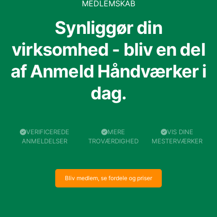
MEDLEMSKAB
Synliggør din
virksomhed - bliv en del
af Anmeld Håndværker i
dag.
VERIFICEREDE
MERE
VIS DINE
ANMELDELSER
TROVÆRDIGHED
MESTERVÆRKER
Bliv medlem, se fordele og priser