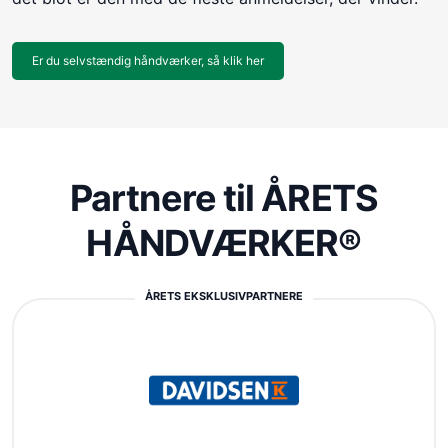
Er du selvstændig håndværker, så klik her
Partnere til ÅRETS
HÅNDVÆRKER®
ÅRETS EKSKLUSIVPARTNERE