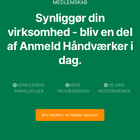
MEDLEMSKAB
Synliggør din
virksomhed - bliv en del
af Anmeld Håndværker i
dag.
VERIFICEREDE
MERE
VIS DINE
ANMELDELSER
TROVÆRDIGHED
MESTERVÆRKER
Bliv medlem, se fordele og priser