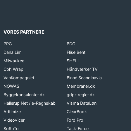
VORES PARTNERE
PPG
BDO
Dana Lim
Flise Bent
Milwaukee
SHELL
Cph Wrap
Håndværker TV
VanKompagniet
Binné Scandinavia
NOWAS
Membraner.dk
Byggekonsulenter.dk
gdpr-regler.dk
Hallerup Net / e-Regnskab
Visma DataLøn
Adtimize
ClearBook
VideoVicer
Ford Pro
SoRoTo
Task-Force