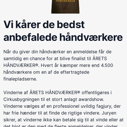
Vi kårer de bedst
anbefalede håndværkere
Når du giver din håndværker en anmeldelse får de
samtidig en chance for at blive finalist til ÅRETS
HÅNDVÆRKER®. Hvert år kæmper mere end 4.500
håndværkere om en af de eftertragtede
finalepladserne.
Vinderne af ÅRETS HÅNDVÆRKER® offentligøres i
Cirkusbygningen til et stort anlagt awardshow.
Vinderne vælges af en professionel uvildig fagjury, der
har frie hænder til at finde de rigtige vindere. Juryen
sikrer, at vinderne ikke kan betale sig til at vinde eller at
det blot er den med de fleste anmeldelser, der vinder.