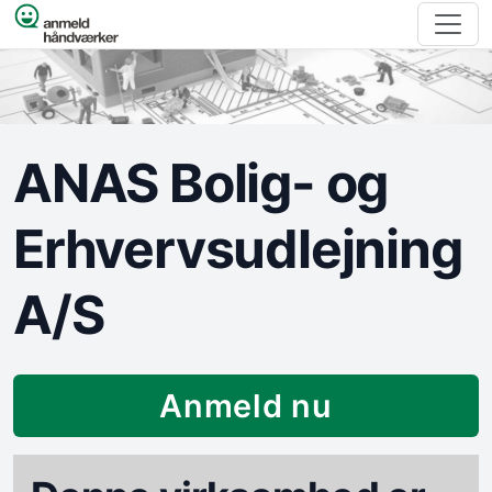
Spring til indhold
ANAS Bolig- og
Erhvervsudlejning
A/S
Anmeld nu