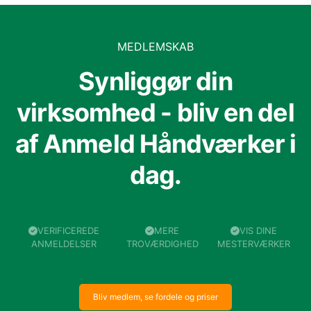
MEDLEMSKAB
Synliggør din
virksomhed - bliv en del
af Anmeld Håndværker i
dag.
VERIFICEREDE
MERE
VIS DINE
ANMELDELSER
TROVÆRDIGHED
MESTERVÆRKER
Bliv medlem, se fordele og priser