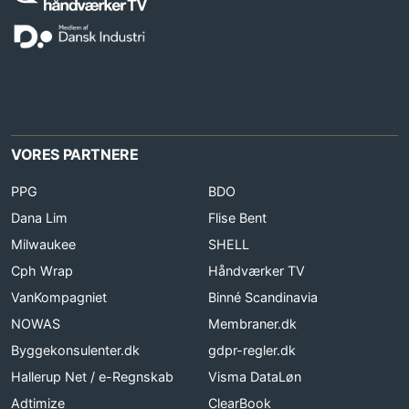
VORES PARTNERE
PPG
BDO
Dana Lim
Flise Bent
Milwaukee
SHELL
Cph Wrap
Håndværker TV
VanKompagniet
Binné Scandinavia
NOWAS
Membraner.dk
Byggekonsulenter.dk
gdpr-regler.dk
Hallerup Net / e-Regnskab
Visma DataLøn
Adtimize
ClearBook