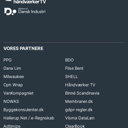
VORES PARTNERE
PPG
BDO
Dana Lim
Flise Bent
Milwaukee
SHELL
Cph Wrap
Håndværker TV
VanKompagniet
Binné Scandinavia
NOWAS
Membraner.dk
Byggekonsulenter.dk
gdpr-regler.dk
Hallerup Net / e-Regnskab
Visma DataLøn
Adtimize
ClearBook