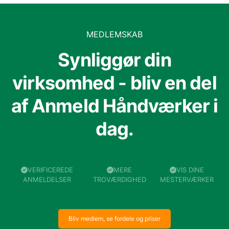
MEDLEMSKAB
Synliggør din
virksomhed - bliv en del
af Anmeld Håndværker i
dag.
VERIFICEREDE
MERE
VIS DINE
ANMELDELSER
TROVÆRDIGHED
MESTERVÆRKER
Bliv medlem, se fordele og priser