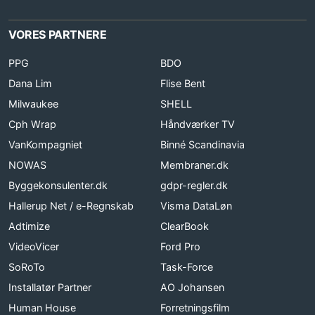
VORES PARTNERE
PPG
BDO
Dana Lim
Flise Bent
Milwaukee
SHELL
Cph Wrap
Håndværker TV
VanKompagniet
Binné Scandinavia
NOWAS
Membraner.dk
Byggekonsulenter.dk
gdpr-regler.dk
Hallerup Net / e-Regnskab
Visma DataLøn
Adtimize
ClearBook
VideoVicer
Ford Pro
SoRoTo
Task-Force
Installatør Partner
AO Johansen
Human House
Forretningsfilm