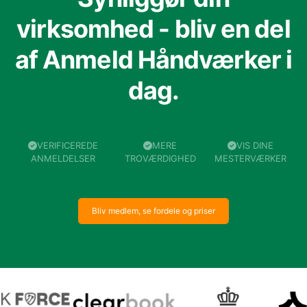
virksomhed - bliv en del
af Anmeld Håndværker i
dag.
VERIFICEREDE
MERE
VIS DINE
ANMELDELSER
TROVÆRDIGHED
MESTERVÆRKER
Bliv medlem, se fordele og priser