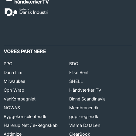
VORES PARTNERE
PPG
BDO
Dana Lim
Flise Bent
Milwaukee
SHELL
Cph Wrap
Håndværker TV
VanKompagniet
Binné Scandinavia
NOWAS
Membraner.dk
Byggekonsulenter.dk
gdpr-regler.dk
Hallerup Net / e-Regnskab
Visma DataLøn
Adtimize
ClearBook