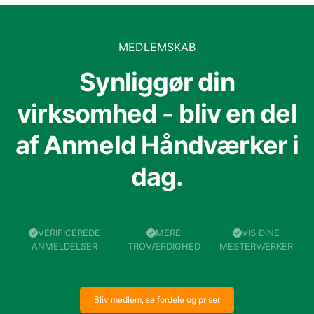
MEDLEMSKAB
Synliggør din
virksomhed - bliv en del
af Anmeld Håndværker i
dag.
VERIFICEREDE
MERE
VIS DINE
ANMELDELSER
TROVÆRDIGHED
MESTERVÆRKER
Bliv medlem, se fordele og priser