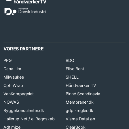
VORES PARTNERE
PPG
BDO
Dana Lim
Flise Bent
Milwaukee
SHELL
Cph Wrap
Håndværker TV
VanKompagniet
Binné Scandinavia
NOWAS
Membraner.dk
Byggekonsulenter.dk
gdpr-regler.dk
Hallerup Net / e-Regnskab
Visma DataLøn
Adtimize
ClearBook