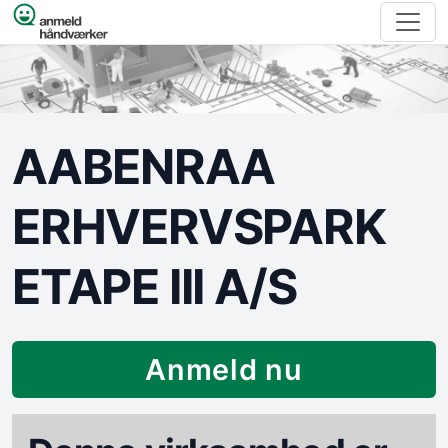
Spring til indhold
AABENRAA
ERHVERVSPARK
ETAPE III A/S
Anmeld nu