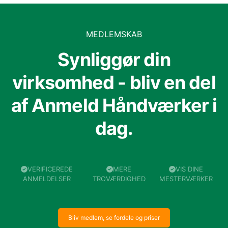
MEDLEMSKAB
Synliggør din
virksomhed - bliv en del
af Anmeld Håndværker i
dag.
VERIFICEREDE
MERE
VIS DINE
ANMELDELSER
TROVÆRDIGHED
MESTERVÆRKER
Bliv medlem, se fordele og priser