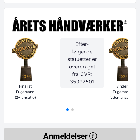
Efter-
følgende
statuetter er
overdraget
fra CVR:
2026
2025
35092501
Finalist
Vinder
Fugemand
Fugemand
(2+ ansatte)
(uden ansatte)
Anmeldelser