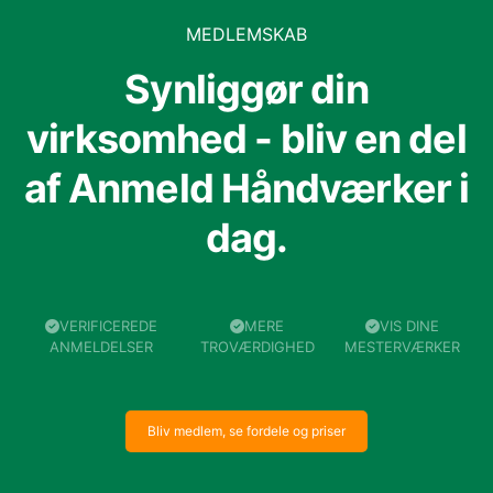
MEDLEMSKAB
Synliggør din
virksomhed - bliv en del
af Anmeld Håndværker i
dag.
VERIFICEREDE
MERE
VIS DINE
ANMELDELSER
TROVÆRDIGHED
MESTERVÆRKER
Bliv medlem, se fordele og priser