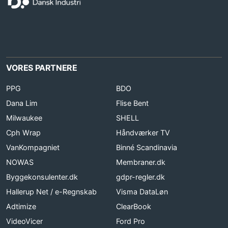
VORES PARTNERE
PPG
BDO
Dana Lim
Flise Bent
Milwaukee
SHELL
Cph Wrap
Håndværker TV
VanKompagniet
Binné Scandinavia
NOWAS
Membraner.dk
Byggekonsulenter.dk
gdpr-regler.dk
Hallerup Net / e-Regnskab
Visma DataLøn
Adtimize
ClearBook
VideoVicer
Ford Pro