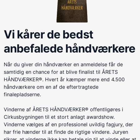
Vi kårer de bedst
anbefalede håndværkere
Når du giver din håndværker en anmeldelse får de
samtidig en chance for at blive finalist til ÅRETS
HÅNDVÆRKER®. Hvert år kæmper mere end 4.500
håndværkere om en af de eftertragtede
finalepladserne.
Vinderne af ÅRETS HÅNDVÆRKER® offentligøres i
Cirkusbygningen til et stort anlagt awardshow.
Vinderne vælges af en professionel uvildig fagjury, der
har frie hænder til at finde de rigtige vindere. Juryen
sikrer, at vinderne ikke kan betale sig til at vinde eller at