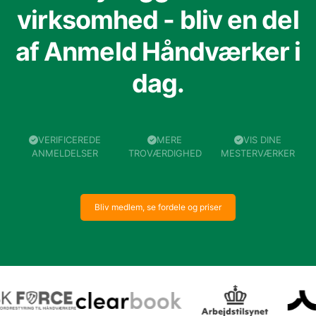
virksomhed - bliv en del
af Anmeld Håndværker i
dag.
VERIFICEREDE
MERE
VIS DINE
ANMELDELSER
TROVÆRDIGHED
MESTERVÆRKER
Bliv medlem, se fordele og priser