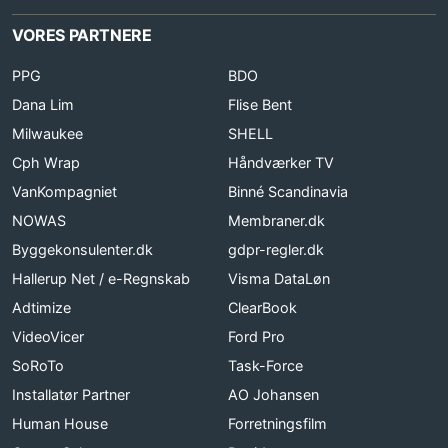
VORES PARTNERE
PPG
BDO
Dana Lim
Flise Bent
Milwaukee
SHELL
Cph Wrap
Håndværker TV
VanKompagniet
Binné Scandinavia
NOWAS
Membraner.dk
Byggekonsulenter.dk
gdpr-regler.dk
Hallerup Net / e-Regnskab
Visma DataLøn
Adtimize
ClearBook
VideoVicer
Ford Pro
SoRoTo
Task-Force
Installatør Partner
AO Johansen
Human House
Forretningsfilm