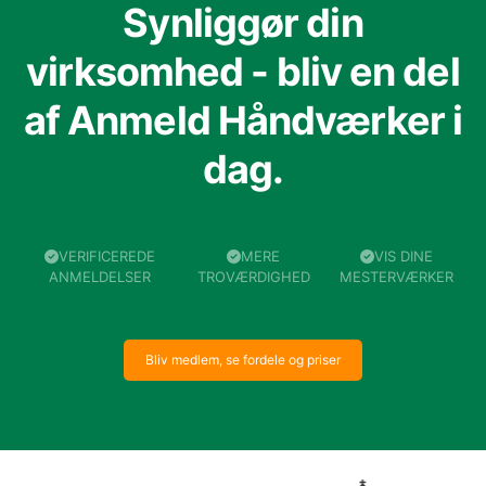
Synliggør din
virksomhed - bliv en del
af Anmeld Håndværker i
dag.
VERIFICEREDE
MERE
VIS DINE
ANMELDELSER
TROVÆRDIGHED
MESTERVÆRKER
Bliv medlem, se fordele og priser