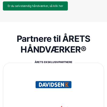
Er du selvstændig håndværker, så klik her
Partnere til ÅRETS
HÅNDVÆRKER®
ÅRETS EKSKLUSIVPARTNERE