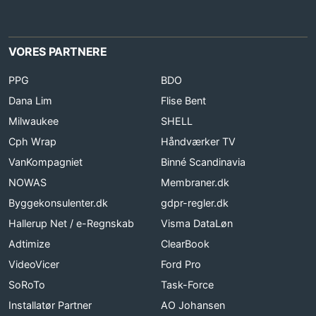
VORES PARTNERE
PPG
BDO
Dana Lim
Flise Bent
Milwaukee
SHELL
Cph Wrap
Håndværker TV
VanKompagniet
Binné Scandinavia
NOWAS
Membraner.dk
Byggekonsulenter.dk
gdpr-regler.dk
Hallerup Net / e-Regnskab
Visma DataLøn
Adtimize
ClearBook
VideoVicer
Ford Pro
SoRoTo
Task-Force
Installatør Partner
AO Johansen