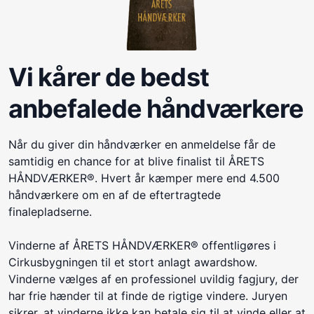
Vi kårer de bedst
anbefalede håndværkere
Når du giver din håndværker en anmeldelse får de
samtidig en chance for at blive finalist til ÅRETS
HÅNDVÆRKER®. Hvert år kæmper mere end 4.500
håndværkere om en af de eftertragtede
finalepladserne.
Vinderne af ÅRETS HÅNDVÆRKER® offentligøres i
Cirkusbygningen til et stort anlagt awardshow.
Vinderne vælges af en professionel uvildig fagjury, der
har frie hænder til at finde de rigtige vindere. Juryen
sikrer, at vinderne ikke kan betale sig til at vinde eller at