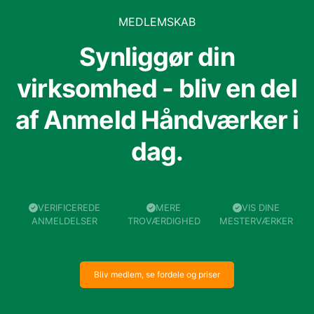
MEDLEMSKAB
Synliggør din
virksomhed - bliv en del
af Anmeld Håndværker i
dag.
VERIFICEREDE
MERE
VIS DINE
ANMELDELSER
TROVÆRDIGHED
MESTERVÆRKER
Bliv medlem, se fordele og priser