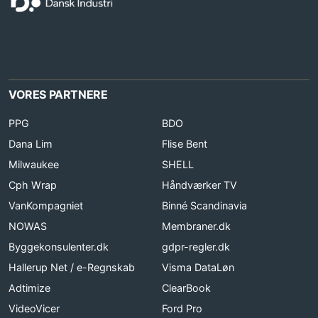
VORES PARTNERE
PPG
BDO
Dana Lim
Flise Bent
Milwaukee
SHELL
Cph Wrap
Håndværker TV
VanKompagniet
Binné Scandinavia
NOWAS
Membraner.dk
Byggekonsulenter.dk
gdpr-regler.dk
Hallerup Net / e-Regnskab
Visma DataLøn
Adtimize
ClearBook
VideoVicer
Ford Pro