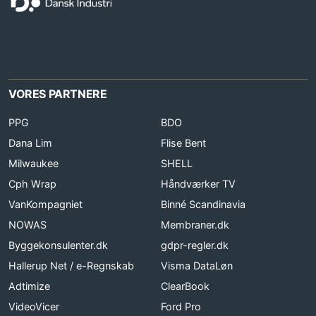
VORES PARTNERE
PPG
BDO
Dana Lim
Flise Bent
Milwaukee
SHELL
Cph Wrap
Håndværker TV
VanKompagniet
Binné Scandinavia
NOWAS
Membraner.dk
Byggekonsulenter.dk
gdpr-regler.dk
Hallerup Net / e-Regnskab
Visma DataLøn
Adtimize
ClearBook
VideoVicer
Ford Pro