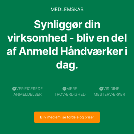
MEDLEMSKAB
Synliggør din
virksomhed - bliv en del
af Anmeld Håndværker i
dag.
VERIFICEREDE
MERE
VIS DINE
ANMELDELSER
TROVÆRDIGHED
MESTERVÆRKER
Bliv medlem, se fordele og priser