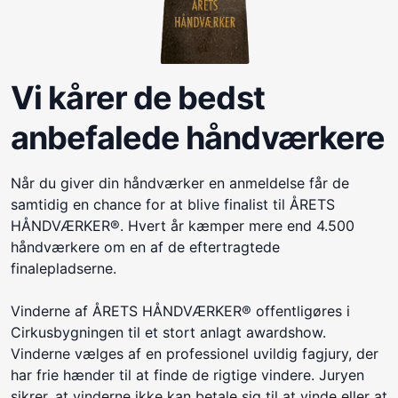
Vi kårer de bedst
anbefalede håndværkere
Når du giver din håndværker en anmeldelse får de
samtidig en chance for at blive finalist til ÅRETS
HÅNDVÆRKER®. Hvert år kæmper mere end 4.500
håndværkere om en af de eftertragtede
finalepladserne.
Vinderne af ÅRETS HÅNDVÆRKER® offentligøres i
Cirkusbygningen til et stort anlagt awardshow.
Vinderne vælges af en professionel uvildig fagjury, der
har frie hænder til at finde de rigtige vindere. Juryen
sikrer, at vinderne ikke kan betale sig til at vinde eller at