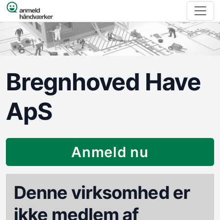
Spring til indhold
Bregnhoved Have
ApS
Anmeld nu
Denne virksomhed er
ikke medlem af