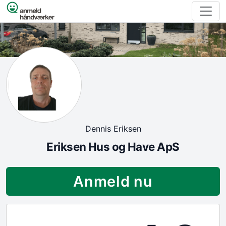
Spring til indhold
Dennis Eriksen
Eriksen Hus og Have ApS
Anmeld nu