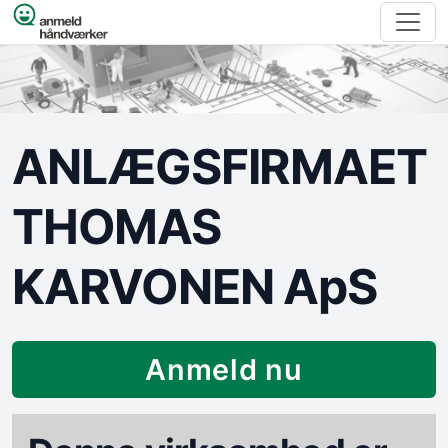
Spring til indhold
ANLÆGSFIRMAET
THOMAS
KARVONEN ApS
Anmeld nu