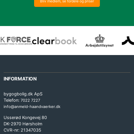
Bliv medlem, se fordele og priser
INFORMATION
bygogbolig.dk ApS
Telefon:
7022 7227
info@anmeld-haandvaerker.dk
Usserød Kongevej 80
DK-2970 Hørsholm
CVR-nr: 21347035