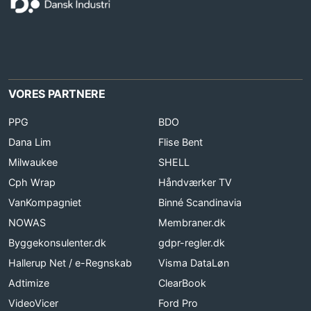
VORES PARTNERE
PPG
BDO
Dana Lim
Flise Bent
Milwaukee
SHELL
Cph Wrap
Håndværker TV
VanKompagniet
Binné Scandinavia
NOWAS
Membraner.dk
Byggekonsulenter.dk
gdpr-regler.dk
Hallerup Net / e-Regnskab
Visma DataLøn
Adtimize
ClearBook
VideoVicer
Ford Pro