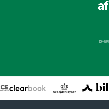
a
VER