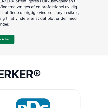
KER® offentligøres i Cirkusbygningen til
Vinderne vælges af en professionel uvildig
til at finde de rigtige vindere. Juryen sikrer,
ig til at vinde eller at det blot er den med
inder.
klik her
VÆRKER®