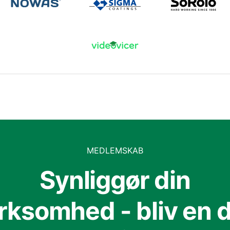
MEDLEMSKAB
Synliggør din
irksomhed - bliv en d