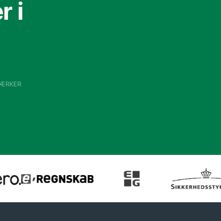
 i
VÆRKER