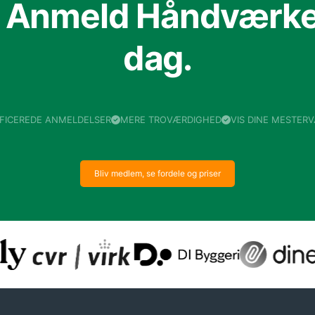
f Anmeld Håndværker
dag.
IFICEREDE ANMELDELSER
MERE TROVÆRDIGHED
VIS DINE MESTER
Bliv medlem, se fordele og priser