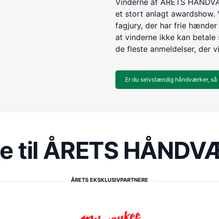
Vinderne af ÅRETS HÅNDVÆR
et stort anlagt awardshow. 
fagjury, der har frie hænder 
at vinderne ikke kan betale s
de fleste anmeldelser, der v
Er du selvstændig håndværker, så 
re til ÅRETS HÅND
ÅRETS EKSKLUSIVPARTNERE