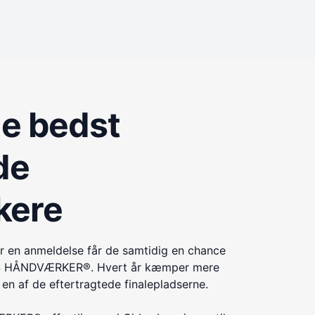
de bedst
de
kere
r en anmeldelse får de samtidig en chance
ÅRETS HÅNDVÆRKER®. Hvert år kæmper mere
n af de eftertragtede finalepladserne.