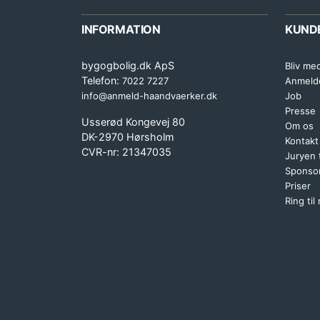
INFORMATION
KUND
bygogbolig.dk ApS
Bliv me
Telefon:
7022 7227
Anmeld
info@anmeld-haandvaerker.dk
Job
Presse
Usserød Kongevej 80
Om os
DK-2970 Hørsholm
Kontakt
CVR-nr: 21347035
Juryen
Sponsor
Priser
Ring til