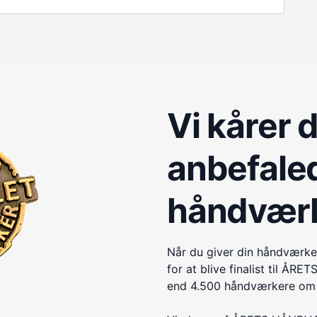
Vi kårer 
anbefale
håndvær
Når du giver din håndværke
for at blive finalist til 
end 4.500 håndværkere om e