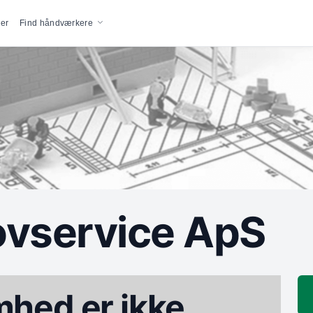
vigation
er
Find håndværkere
ovservice ApS
hed er ikke