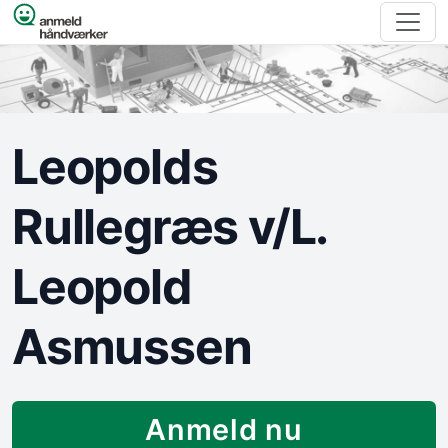
Spring til indhold
Leopolds
Rullegræs v/L.
Leopold
Asmussen
Anmeld nu