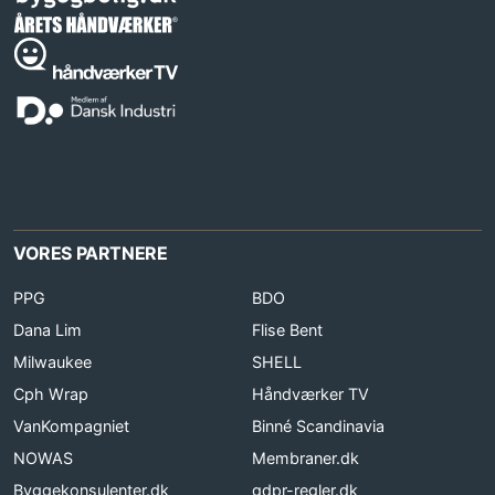
VORES PARTNERE
PPG
BDO
Dana Lim
Flise Bent
Milwaukee
SHELL
Cph Wrap
Håndværker TV
VanKompagniet
Binné Scandinavia
NOWAS
Membraner.dk
Byggekonsulenter.dk
gdpr-regler.dk