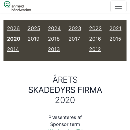
Spring til indhold
2026
2025
2024
2023
2022
2021
2020
2019
2018
2017
2016
2015
2014
2013
2012
ÅRETS
SKADEDYRS FIRMA
2020
Præsenteres af
Sponsor term