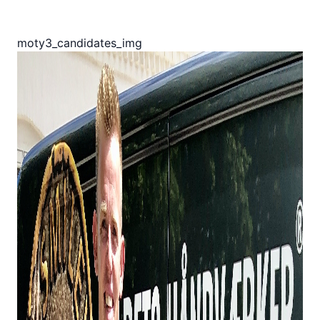
moty3_candidates_img