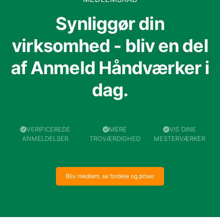
Synliggør din
virksomhed - bliv en del
af Anmeld Håndværker i
dag.
VERIFICEREDE
MERE
VIS DINE
ANMELDELSER
TROVÆRDIGHED
MESTERVÆRKER
Bliv medlem, se fordele og priser