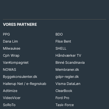
VORES PARTNERE
PPG
BDO
Dana Lim
Flise Bent
Milwaukee
SHELL
Cph Wrap
Håndværker TV
VanKompagniet
Binné Scandinavia
NOWAS
Membraner.dk
Byggekonsulenter.dk
gdpr-regler.dk
Hallerup Net / e-Regnskab
Visma DataLøn
Adtimize
ClearBook
VideoVicer
Ford Pro
SoRoTo
Task-Force