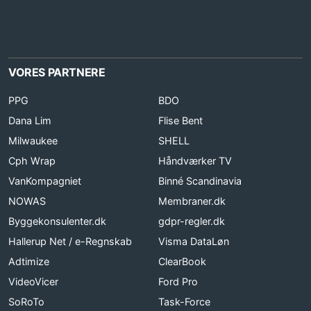
VORES PARTNERE
PPG
BDO
Dana Lim
Flise Bent
Milwaukee
SHELL
Cph Wrap
Håndværker TV
VanKompagniet
Binné Scandinavia
NOWAS
Membraner.dk
Byggekonsulenter.dk
gdpr-regler.dk
Hallerup Net / e-Regnskab
Visma DataLøn
Adtimize
ClearBook
VideoVicer
Ford Pro
SoRoTo
Task-Force