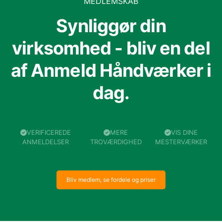
MEDLEMSKAB
Synliggør din
virksomhed - bliv en del
af Anmeld Håndværker i
dag.
VERIFICEREDE
MERE
VIS DINE
ANMELDELSER
TROVÆRDIGHED
MESTERVÆRKER
Bliv medlem, se fordele og priser