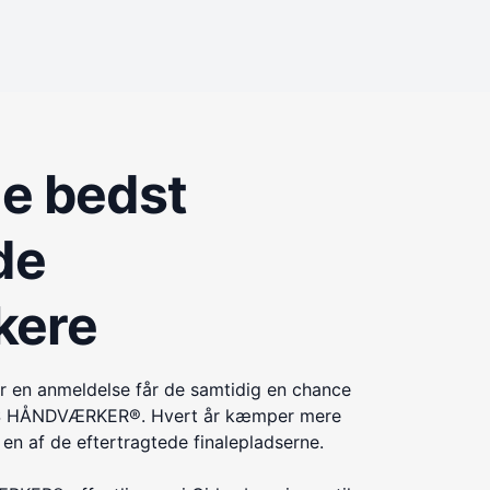
de bedst
de
kere
r en anmeldelse får de samtidig en chance
ÅRETS HÅNDVÆRKER®. Hvert år kæmper mere
n af de eftertragtede finalepladserne.