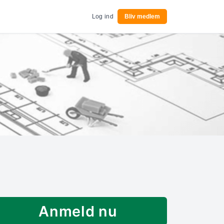
Log ind
Bliv medlem
Anmeld nu