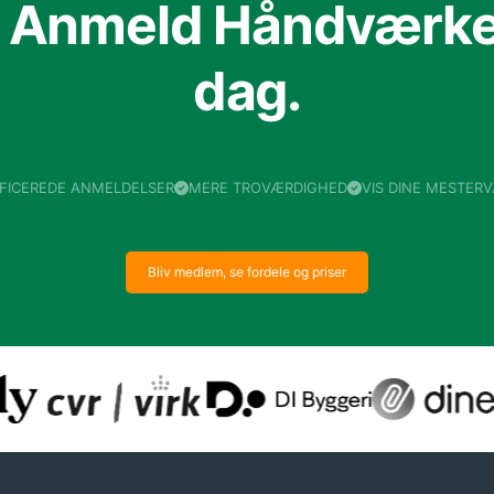
f Anmeld Håndværker
dag.
IFICEREDE ANMELDELSER
MERE TROVÆRDIGHED
VIS DINE MESTER
Bliv medlem, se fordele og priser