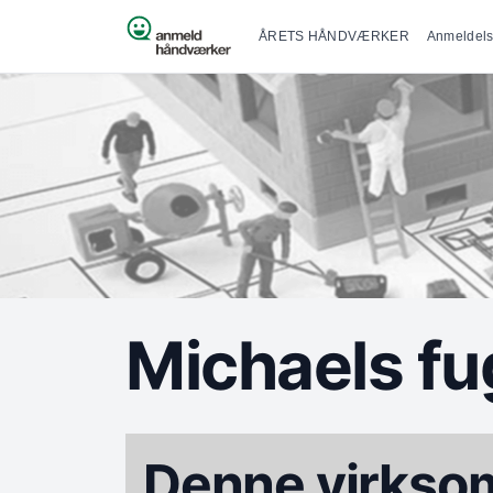
Primær na
Spring til indhold
ÅRETS HÅNDVÆRKER
Anmeldels
Michaels fu
Denne virksom