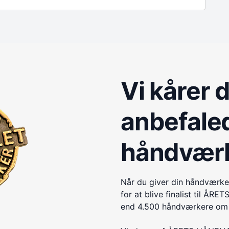
Vi kårer 
anbefale
håndvær
Når du giver din håndværke
for at blive finalist til 
end 4.500 håndværkere om e