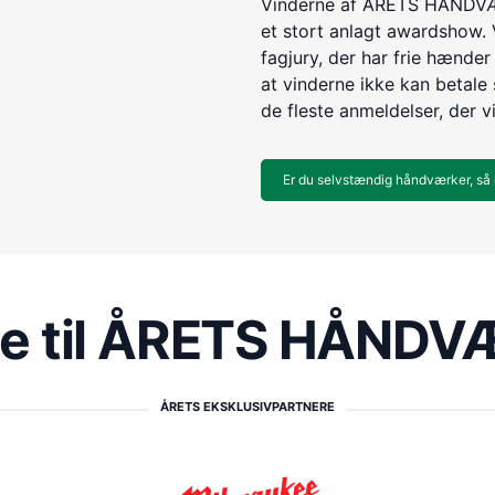
Vinderne af ÅRETS HÅNDVÆR
et stort anlagt awardshow. 
fagjury, der har frie hænder 
at vinderne ikke kan betale s
de fleste anmeldelser, der v
Er du selvstændig håndværker, så 
re til ÅRETS HÅND
ÅRETS EKSKLUSIVPARTNERE