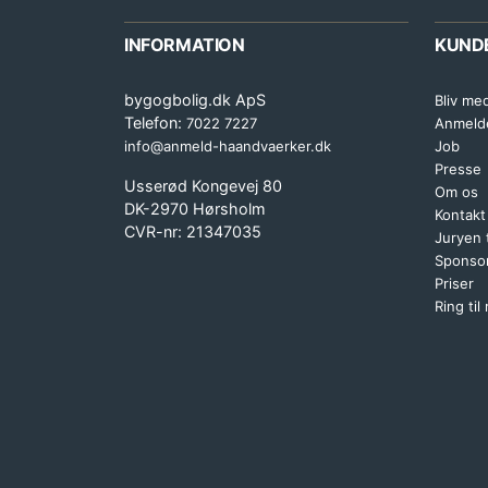
INFORMATION
KUND
bygogbolig.dk ApS
Bliv me
Telefon:
7022 7227
Anmeld
info@anmeld-haandvaerker.dk
Job
Presse
Usserød Kongevej 80
Om os
DK-2970 Hørsholm
Kontakt
CVR-nr: 21347035
Juryen
Sponsor
Priser
Ring til