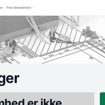
vigation
er
Find håndværkere
ger
hed er ikke