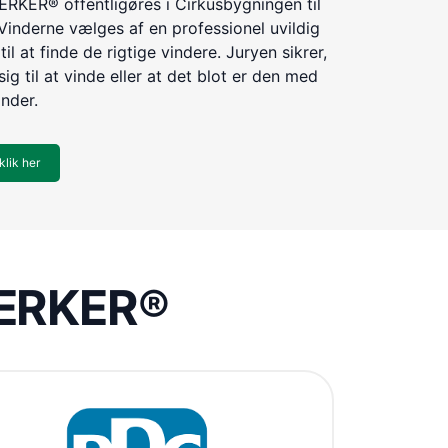
KER® offentligøres i Cirkusbygningen til
Vinderne vælges af en professionel uvildig
til at finde de rigtige vindere. Juryen sikrer,
ig til at vinde eller at det blot er den med
inder.
klik her
VÆRKER®