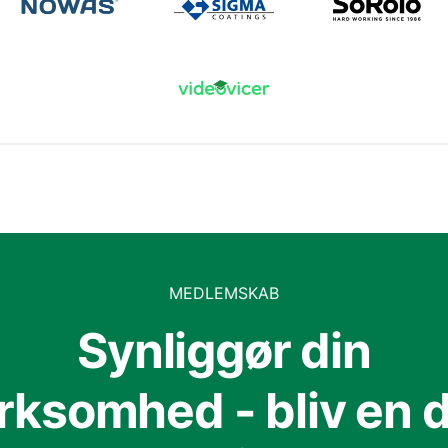
MEDLEMSKAB
Synliggør din
irksomhed - bliv en d