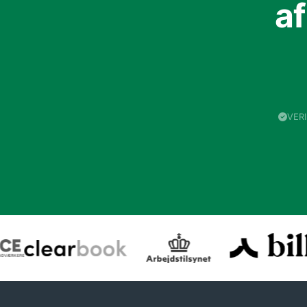
a
VER