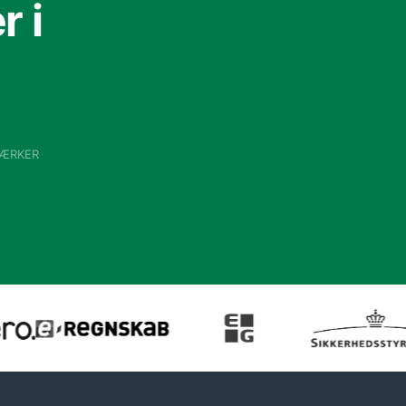
 i
VÆRKER