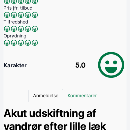
Pris jfr. tilbud
Tilfredshed
Oprydning
5.0
Karakter
Anmeldelse
Kommentarer
Akut udskiftning af
vandrør efter lille læk