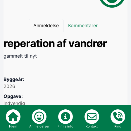
Anmeldelse
Kommentarer
reperation af vandrør
gammelt til nyt
Byggeår:
2026
Opgave:
Indvendig
Vil du bruge håndværkeren igen: JA
Oprettet i cvr nr.: 39659778
Hjem
Anmeldelser
Firma info
Kontakt
Ring