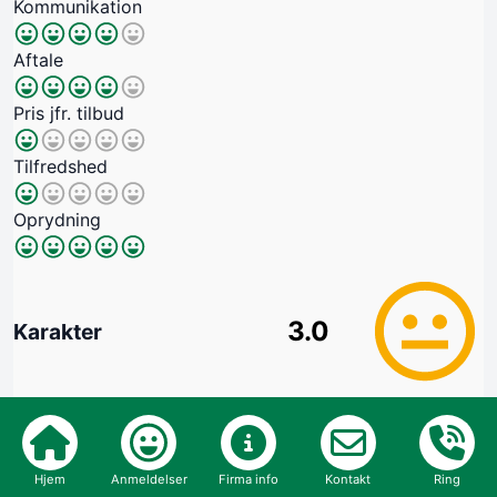
Kommunikation
Aftale
Pris jfr. tilbud
Tilfredshed
Oprydning
3.0
Karakter
Anmeldelse
Hjem
Anmeldelser
Firma info
Kontakt
Ring