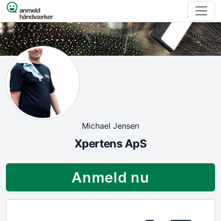
Spring til indhold
Michael Jensen
Xpertens ApS
Anmeld nu