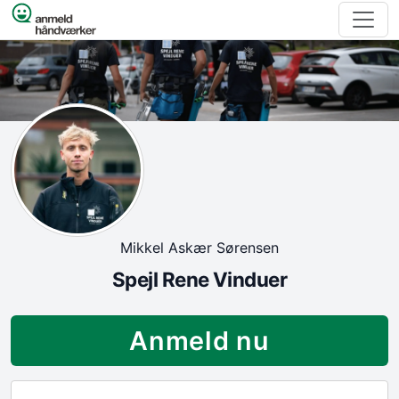
Spring til indhold
Mikkel Askær Sørensen
Spejl Rene Vinduer
Anmeld nu