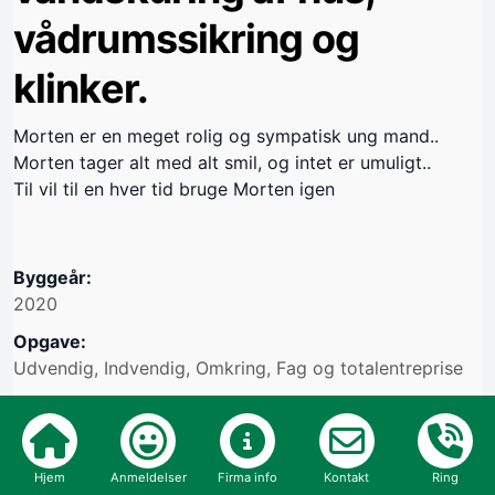
vådrumssikring og
klinker.
Morten er en meget rolig og sympatisk ung mand..
Morten tager alt med alt smil, og intet er umuligt..
Til vil til en hver tid bruge Morten igen
Byggeår:
2020
Opgave:
Udvendig, Indvendig, Omkring, Fag og totalentreprise
Vil du bruge håndværkeren igen: JA
Oprettet i cvr nr.: 36312084
Hjem
Anmeldelser
Firma info
Kontakt
Ring