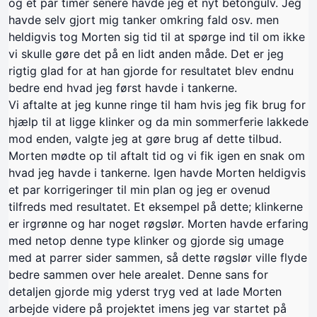
og et par timer senere havde jeg et nyt betongulv. Jeg
havde selv gjort mig tanker omkring fald osv. men
heldigvis tog Morten sig tid til at spørge ind til om ikke
vi skulle gøre det på en lidt anden måde. Det er jeg
rigtig glad for at han gjorde for resultatet blev endnu
bedre end hvad jeg først havde i tankerne.
Vi aftalte at jeg kunne ringe til ham hvis jeg fik brug for
hjælp til at ligge klinker og da min sommerferie lakkede
mod enden, valgte jeg at gøre brug af dette tilbud.
Morten mødte op til aftalt tid og vi fik igen en snak om
hvad jeg havde i tankerne. Igen havde Morten heldigvis
et par korrigeringer til min plan og jeg er ovenud
tilfreds med resultatet. Et eksempel på dette; klinkerne
er irgrønne og har noget røgslør. Morten havde erfaring
med netop denne type klinker og gjorde sig umage
med at parrer sider sammen, så dette røgslør ville flyde
bedre sammen over hele arealet. Denne sans for
detaljen gjorde mig yderst tryg ved at lade Morten
arbejde videre på projektet imens jeg var startet på