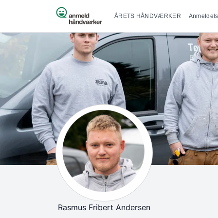
Primær na
Spring til indhold
ÅRETS HÅNDVÆRKER
Anmeldels
Rasmus Fribert Andersen