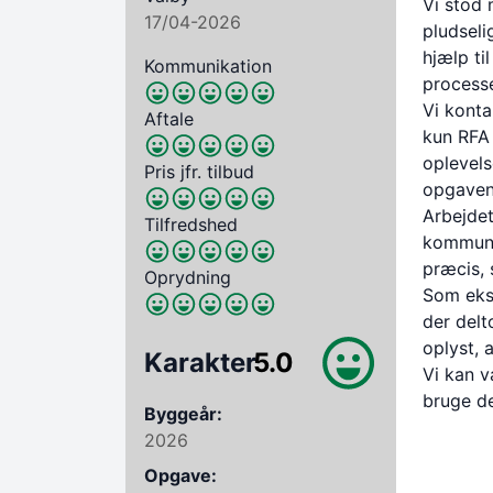
Vi stod 
17/04-2026
pludseli
hjælp ti
Kommunikation
process
Vi konta
Aftale
kun RFA 
oplevels
Pris jfr. tilbud
opgaven 
Arbejdet
Tilfredshed
kommunik
præcis, 
Oprydning
Som ekst
der delt
oplyst, 
Karakter
5.0
Vi kan v
bruge de
Byggeår:
2026
Opgave: