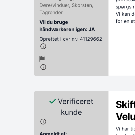
Døre/vinduer, Skorsten,
spørgsmå
Tagrender
Vi kan d
for en s
Vil du bruge
håndværkeren igen: JA
Oprettet i cvr nr.: 41129662
Verificeret
Skif
kunde
Velu
Vi har t
Anmeldt af: