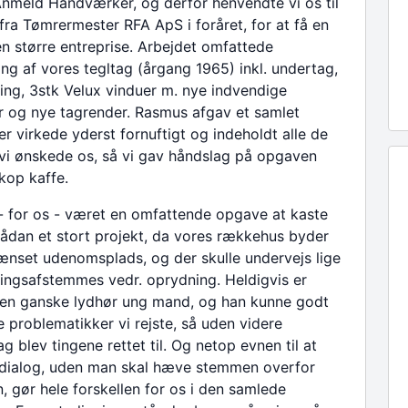
Anmeld Håndværker, og derfor henvendte vi os til
ra Tømrermester RFA ApS i foråret, for at få en
en større entreprise. Arbejdet omfattede
ing af vores tegltag (årgang 1965) inkl. undertag,
ring, 3stk Velux vinduer m. nye indvendige
r og nye tagrender. Rasmus afgav et samlet
der virkede yderst fornuftigt og indeholdt alle de
 vi ønskede os, så vi gav håndslag på opgaven
kop kaffe.
- for os - været en omfattende opgave at kaste
sådan et stort projekt, da vores rækkehus byder
nset udenomsplads, og der skulle undervejs lige
ingsafstemmes vedr. oprydning. Heldigvis er
en ganske lydhør ung mand, og han kunne godt
e problematikker vi rejste, så uden videre
g blev tingene rettet til. Og netop evnen til at
 dialog, uden man skal hæve stemmen overfor
, gør hele forskellen for os i den samlede