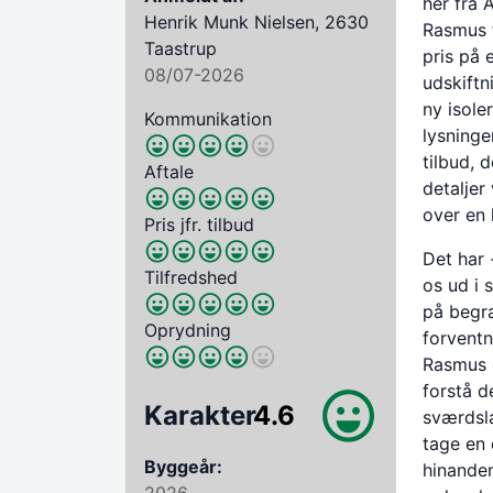
her fra 
Henrik Munk Nielsen, 2630
Rasmus f
Taastrup
pris på 
08/07-2026
udskiftn
ny isole
Kommunikation
lysninge
tilbud, 
Aftale
detaljer
over en 
Pris jfr. tilbud
Det har 
Tilfredshed
os ud i 
på begræ
Oprydning
forventn
Rasmus 
forstå d
Karakter
4.6
sværdsla
tage en
Byggeår:
hinanden
2026