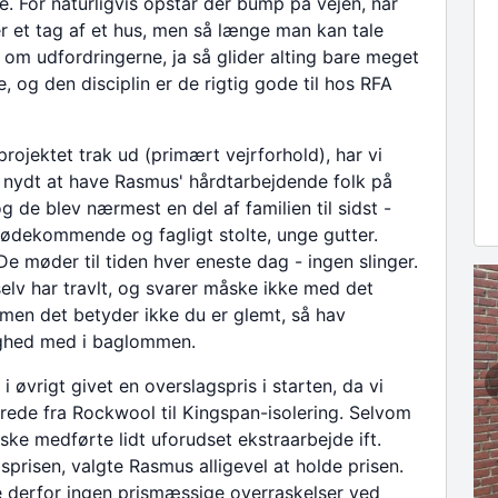
e. For naturligvis opstår der bump på vejen, når
r et tag af et hus, men så længe man kan tale
m udfordringerne, ja så glider alting bare meget
 og den disciplin er de rigtig gode til hos RFA
rojektet trak ud (primært vejrforhold), har vi
 nydt at have Rasmus' hårdtarbejdende folk på
g de blev nærmest en del af familien til sidst -
ødekommende og fagligt stolte, unge gutter.
 De møder til tiden hver eneste dag - ingen slinger.
elv har travlt, og svarer måske ikke med det
en det betyder ikke du er glemt, så hav
ghed med i baglommen.
 i øvrigt givet en overslagspris i starten, da vi
ede fra Rockwool til Kingspan-isolering. Selvom
ske medførte lidt uforudset ekstraarbejde ift.
sprisen, valgte Rasmus alligevel at holde prisen.
 derfor ingen prismæssige overraskelser ved