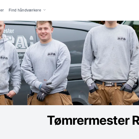
vigation
er
Find håndværkere
Tømrermester 