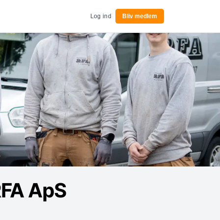
Log ind
Bliv medlem
RFA ApS