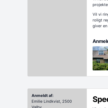
projektet
Vil vi r
roligt r
giver en
Anmeld
Anmeldt af:
Spec
Emilie Lindkvist, 2500
Valby