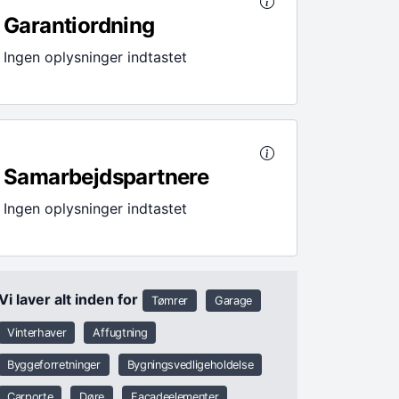
Garantiordning
Ingen oplysninger indtastet
Samarbejdspartnere
Ingen oplysninger indtastet
Vi laver alt inden for
Tømrer
Garage
Vinterhaver
Affugtning
Byggeforretninger
Bygningsvedligeholdelse
Carporte
Døre
Facadeelementer