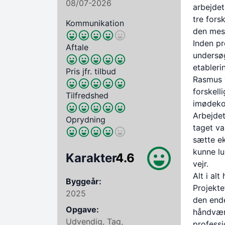
08/07-2026
arbejdet
tre fors
Kommunikation
den mes
Inden pr
Aftale
undersøg
etableri
Pris jfr. tilbud
Rasmus v
forskell
Tilfredshed
imødeko
Arbejdet
Oprydning
taget va
sætte ek
kunne lu
Karakter
4.6
vejr.
Alt i al
Byggeår:
Projekte
2025
den ende
Opgave:
håndværk
Udvendig, Tag,
professi