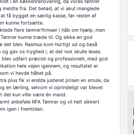
midt i en køkkenrenovering, da vores tømrer
g meldte fra. Det betød, at vi akut manglede
l at få bygget en særlig kasse, før resten af
en kunne fortsætte.
ktede flere tømrerfirmaer i håb om hjælp, men
Tømrer kunne træde til. Og sikke en god
e det blev. Rasmus kom hurtigt ud og beså
og gav os tryghed i, at det nok skulle løses.
 blev udført præcist og professionelt, med god
ation hele vejen igennem, og resultatet er
som vi havde håbet på.
ra plus fik vi endda justeret prisen en smule, da
og en lærling, selvom vi oprindeligt var blevet
at det kun ville være én mand.
armt anbefale RFA Tømrer og vil helt sikkert
m igen i fremtiden.