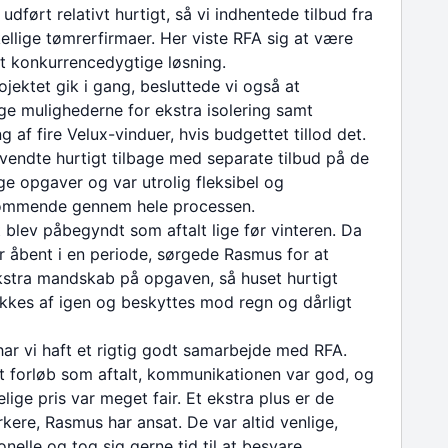
 udført relativt hurtigt, så vi indhentede tilbud fra
kellige tømrerfirmaer. Her viste RFA sig at være
t konkurrencedygtige løsning.
ojektet gik i gang, besluttede vi også at
e mulighederne for ekstra isolering samt
ng af fire Velux-vinduer, hvis budgettet tillod det.
endte hurtigt tilbage med separate tilbud på de
ige opgaver og var utrolig fleksibel og
mmende gennem hele processen.
 blev påbegyndt som aftalt lige før vinteren. Da
r åbent i en periode, sørgede Rasmus for at
stra mandskab på opgaven, så huset hurtigt
kkes af igen og beskyttes mod regn og dårligt
t har vi haft et rigtig godt samarbejde med RFA.
t forløb som aftalt, kommunikationen var god, og
lige pris var meget fair. Et ekstra plus er de
ere, Rasmus har ansat. De var altid venlige,
onelle og tog sig gerne tid til at besvare