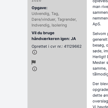
oplevels
man rive
Opgave:
sammen o
Udvendig, Tag,
nemmere,
Døre/vinduer, Tagrender,
ApS.
Indvendig, Isolering
Vil du bruge
Selvom p
håndværkeren igen: JA
generelt
besøg, o
Oprettet i cvr nr.: 41129662
søde, im
Herligt!
Mester s
samme, m
tålmodi
Der blev
opgrader
dette øn
overslag
Vi havde