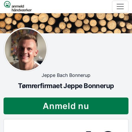
Spring til indhold
Jeppe Bach Bonnerup
Tømrerfirmaet Jeppe Bonnerup
Anmeld nu