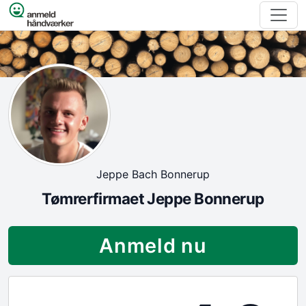
Spring til indhold
Jeppe Bach Bonnerup
Tømrerfirmaet Jeppe Bonnerup
Anmeld nu